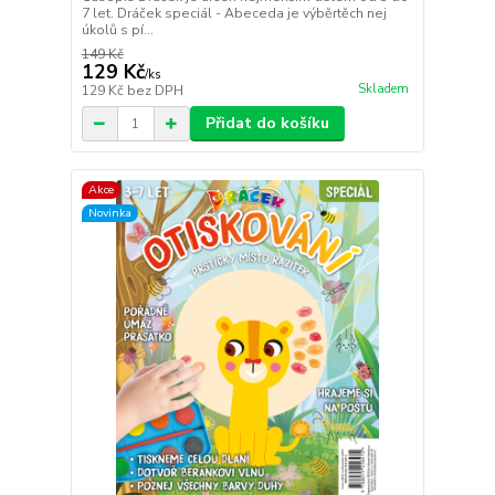
7 let. Dráček speciál - Abeceda je výběrtěch nej
úkolů s pí...
149 Kč
129 Kč
/
ks
Skladem
129 Kč
bez DPH
Přidat do košíku
Akce
Novinka