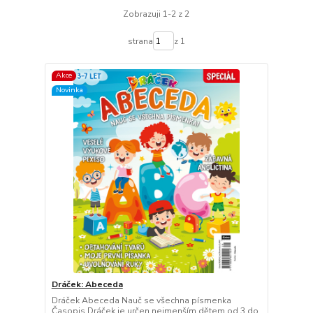
Zobrazuji 1-2 z 2
strana
z 1
Akce
Novinka
Dráček: Abeceda
Dráček Abeceda Nauč se všechna písmenka
Časopis Dráček je určen nejmenším dětem od 3 do