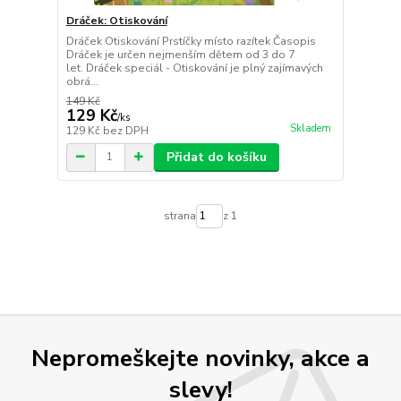
Dráček: Otiskování
Dráček Otiskování Prstíčky místo razítek Časopis
Dráček je určen nejmenším dětem od 3 do 7
let. Dráček speciál - Otiskování je plný zajímavých
obrá...
149 Kč
129 Kč
/
ks
Skladem
129 Kč
bez DPH
Přidat do košíku
strana
z 1
Nepromeškejte novinky, akce a
slevy!