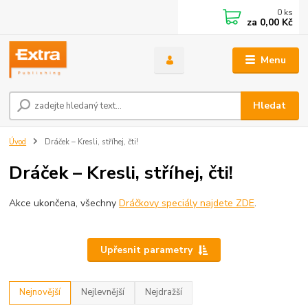
0
ks
za
0,00 Kč
Menu
Hledat
Úvod
Dráček – Kresli, stříhej, čti!
Dráček – Kresli, stříhej, čti!
Akce ukončena, všechny
Dráčkovy speciály najdete ZDE
.
Upřesnit parametry
Nejnovější
Nejlevnější
Nejdražší