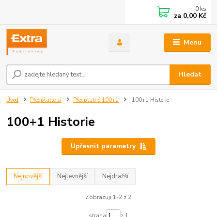
0
ks
za
0,00 Kč
Menu
Hledat
Úvod
Předplaťte si
Předplatné 100+1
100+1 Historie
100+1 Historie
Upřesnit parametry
Nejnovější
Nejlevnější
Nejdražší
Zobrazuji 1-2 z 2
strana
z 1