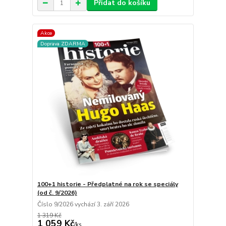
Přidat do košíku
Akce
Doprava ZDARMA
100+1 historie - Předplatné na rok se speciály
(od č. 9/2026)
Číslo 9/2026 vychází 3. září 2026
1 319 Kč
1 059 Kč
/
ks