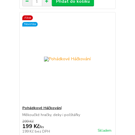
Přidat do košíku
Akce
Novinka
Pohádkové Háčkování
Měkoučké hračky, deky i polštářky
299 Kč
199 Kč
/
ks
Skladem
199 Kč
bez DPH