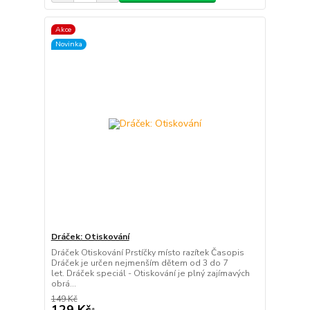
Akce
Novinka
Dráček: Otiskování
Dráček Otiskování Prstíčky místo razítek Časopis
Dráček je určen nejmenším dětem od 3 do 7
let. Dráček speciál - Otiskování je plný zajímavých
obrá...
149 Kč
129 Kč