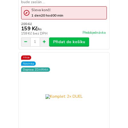
bude zaslán ...
Sleva končí:
1
den
20
hod
00
min
299 Kč
159 Kč
/
ks
Předobjednávka
159 Kč
bez DPH
Přidat do košíku
Akce
Novinka
Doprava ZDARMA