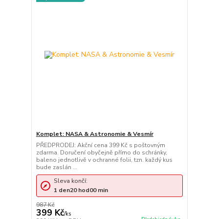
Komplet: NASA & Astronomie & Vesmír
PŘEDPRODEJ: Akční cena 399 Kč s poštovným
zdarma. Doručení obyčejně přímo do schránky,
baleno jednotlivě v ochranné folii, tzn. každý kus
bude zaslán ...
Sleva končí:
1
den
20
hod
00
min
987 Kč
399 Kč
/
ks