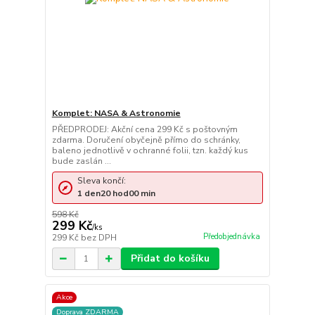
Komplet: NASA & Astronomie
PŘEDPRODEJ: Akční cena 299 Kč s poštovným
zdarma. Doručení obyčejně přímo do schránky,
baleno jednotlivě v ochranné folii, tzn. každý kus
bude zaslán ...
Sleva končí:
1
den
20
hod
00
min
598 Kč
299 Kč
/
ks
Předobjednávka
299 Kč
bez DPH
Přidat do košíku
Akce
Doprava ZDARMA