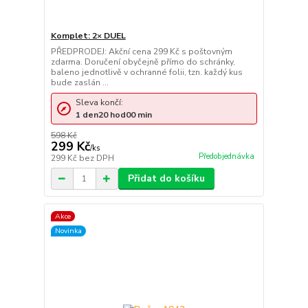
Komplet: 2× DUEL
PŘEDPRODEJ: Akční cena 299 Kč s poštovným
zdarma. Doručení obyčejně přímo do schránky,
baleno jednotlivě v ochranné folii, tzn. každý kus
bude zaslán ...
Sleva končí:
1
den
20
hod
00
min
598 Kč
299 Kč
/
ks
Předobjednávka
299 Kč
bez DPH
Přidat do košíku
Akce
Novinka