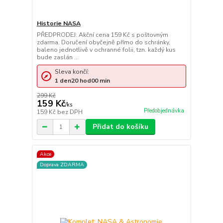
Historie NASA
PŘEDPRODEJ: Akční cena 159 Kč s poštovným
zdarma. Doručení obyčejně přímo do schránky,
baleno jednotlivě v ochranné folii, tzn. každý kus
bude zaslán ...
Sleva končí:
1
den
20
hod
00
min
299 Kč
159 Kč
/
ks
Předobjednávka
159 Kč
bez DPH
Přidat do košíku
Akce
Doprava ZDARMA