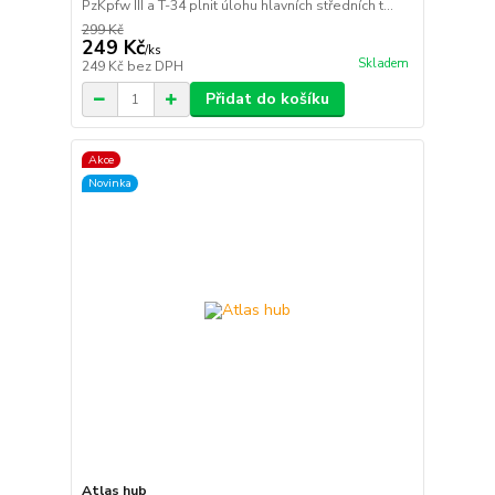
PzKpfw III a T-34 plnit úlohu hlavních středních t...
299 Kč
249 Kč
/
ks
Skladem
249 Kč
bez DPH
Přidat do košíku
Akce
Novinka
Atlas hub