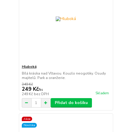
Hluboká
Bílá kráska nad Vltavou. Kouzlo neogotiky. Osudy
majitelů. Park a oranžerie.
349 Kč
249 Kč
/
ks
Skladem
249 Kč
bez DPH
Přidat do košíku
Akce
Novinka