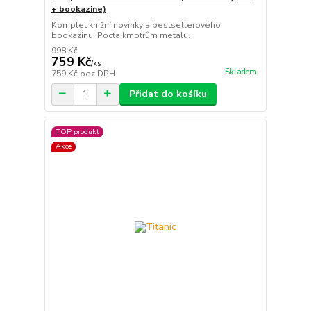
+ bookazine)
Komplet knižní novinky a bestsellerového
bookazinu. Pocta kmotrům metalu.
998 Kč
759 Kč
/
ks
Skladem
759 Kč
bez DPH
Přidat do košíku
TOP produkt
Akce