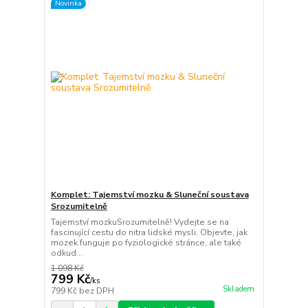
Novinka
Komplet: Tajemství mozku & Sluneční soustava
Srozumitelně
Tajemství mozkuSrozumitelně! Vydejte se na
fascinující cestu do nitra lidské mysli. Objevte, jak
mozek funguje po fyziologické stránce, ale také
odkud...
1 098 Kč
799 Kč
/
ks
Skladem
799 Kč
bez DPH