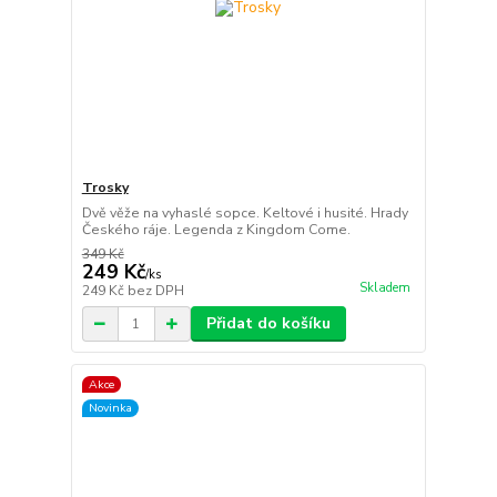
Trosky
Dvě věže na vyhaslé sopce. Keltové i husité. Hrady
Českého ráje. Legenda z Kingdom Come.
349 Kč
249 Kč
/
ks
Skladem
249 Kč
bez DPH
Přidat do košíku
Akce
Novinka