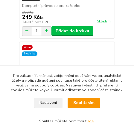
Kompletní průvodce pro každého
299 Kč
249 Kč
/
ks
Skladem
249 Kč
bez DPH
Přidat do košíku
Akce
Novinka
Pro základní funkčnost, zpříjemnění používání webu, analytické
účely a v případě udělení souhlasu také pro účely cílení reklamy
využíváme soubory cookies. Nastavení vlastních preferencí
cookies můžete kdykoli upravit odkazem ve spodní části stránek.
Souhlasím
Nastavení
Souhlas můžete odmítnout
zde
.