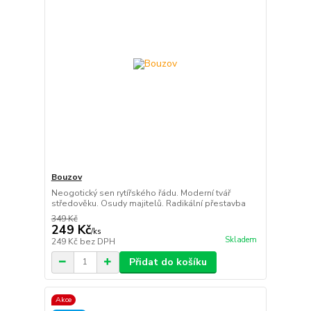
Bouzov
Neogotický sen rytířského řádu. Moderní tvář
středověku. Osudy majitelů. Radikální přestavba
349 Kč
249 Kč
/
ks
Skladem
249 Kč
bez DPH
Přidat do košíku
Akce