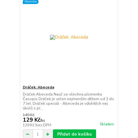
Novinka
Dráček: Abeceda
Dráček Abeceda Nauč se všechna písmenka
Časopis Dráček je určen nejmenším dětem od 3 do
7 let. Dráček speciál - Abeceda je výběrtěch nej
úkolů s pí...
149 Kč
129 Kč
/
ks
Skladem
129 Kč
bez DPH
Přidat do košíku