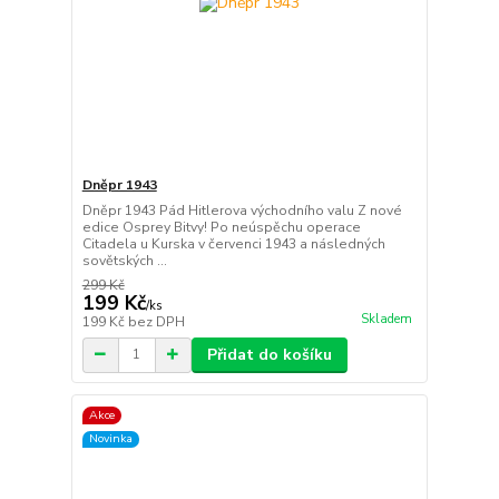
Dněpr 1943
Dněpr 1943 Pád Hitlerova východního valu Z nové
edice Osprey Bitvy! Po neúspěchu operace
Citadela u Kurska v červenci 1943 a následných
sovětských ...
299 Kč
199 Kč
/
ks
Skladem
199 Kč
bez DPH
Přidat do košíku
Akce
Novinka