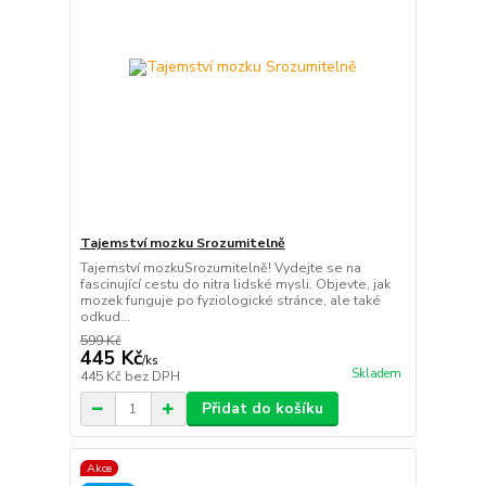
Tajemství mozku Srozumitelně
Tajemství mozkuSrozumitelně! Vydejte se na
fascinující cestu do nitra lidské mysli. Objevte, jak
mozek funguje po fyziologické stránce, ale také
odkud...
599 Kč
445 Kč
/
ks
Skladem
445 Kč
bez DPH
Přidat do košíku
Akce