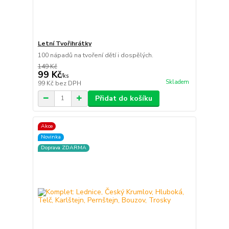
Letní Tvořihrátky
100 nápadů na tvoření dětí i dospělých.
149 Kč
99 Kč
/
ks
Skladem
99 Kč
bez DPH
Přidat do košíku
Akce
Novinka
Doprava ZDARMA