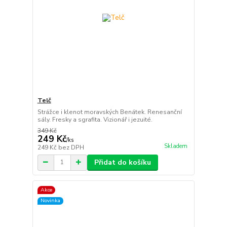
Telč
Strážce i klenot moravských Benátek. Renesanční
sály. Fresky a sgrafita. Vizionář i jezuité.
349 Kč
249 Kč
/
ks
Skladem
249 Kč
bez DPH
Přidat do košíku
Akce
Novinka