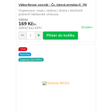
Válka Revue speciál - Čs. lidová armáda (č. 79)
Organizace, vojáci, výzbroj i úloha v útočných
plánech Varšavské smlouvy
199 Kč
169 Kč
/
ks
Skladem
169 Kč
bez DPH
Přidat do košíku
Akce
Novinka
Doprava ZDARMA