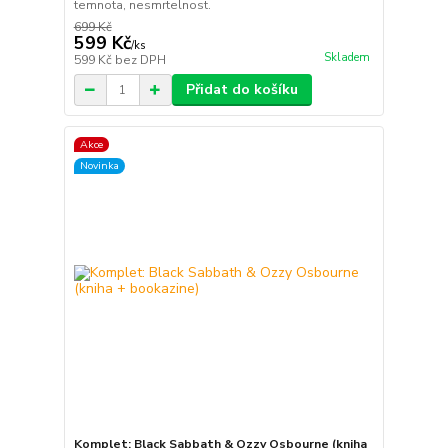
temnota, nesmrtelnost.
699 Kč
599 Kč
/
ks
Skladem
599 Kč
bez DPH
Přidat do košíku
Akce
Novinka
Komplet: Black Sabbath & Ozzy Osbourne (kniha