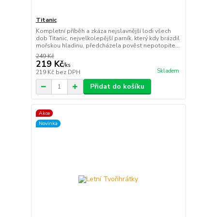
Titanic
Kompletní příběh a zkáza nejslavnější lodi všech
dob Titanic, nejvelkolepější parník, který kdy brázdil
mořskou hladinu, předcházela pověst nepotopite...
249 Kč
219 Kč
/
ks
Skladem
219 Kč
bez DPH
Přidat do košíku
Akce
Novinka