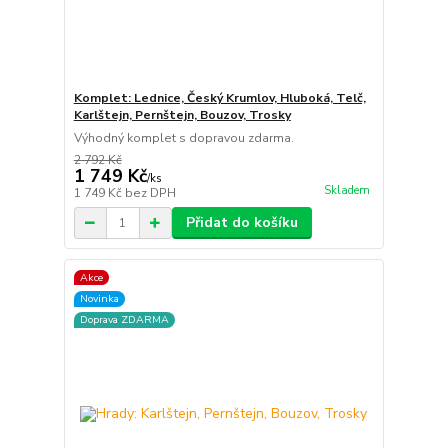
Komplet: Lednice, Český Krumlov, Hluboká, Telč,
Karlštejn, Pernštejn, Bouzov, Trosky
Výhodný komplet s dopravou zdarma.
2 792 Kč
1 749 Kč
/
ks
Skladem
1 749 Kč
bez DPH
Přidat do košíku
Akce
Novinka
Doprava ZDARMA