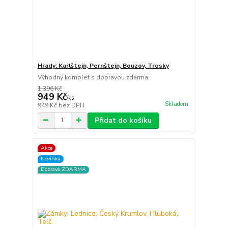
Hrady: Karlštejn, Pernštejn, Bouzov, Trosky
Výhodný komplet s dopravou zdarma.
1 396 Kč
949 Kč
/
ks
Skladem
949 Kč
bez DPH
Přidat do košíku
Akce
Novinka
Doprava ZDARMA