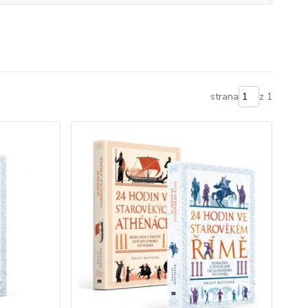
strana
z 1