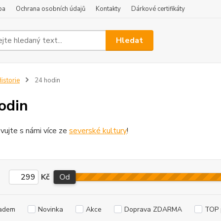
ba
Ochrana osobních údajů
Kontakty
Dárkové certifikáty
Hledat
istorie
24 hodin
odin
vujte s námi více ze
severské kultury
!
Kč
Od
adem
Novinka
Akce
Doprava ZDARMA
TOP 