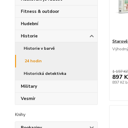
Fitness & outdoor
Hudební
Historie
Starově
Historie v barvě
Výhodný
24 hodin
1 197 Kč
Historická detektivka
897 K
897 Kč
b
Military
Vesmír
Knihy
Bookaziny