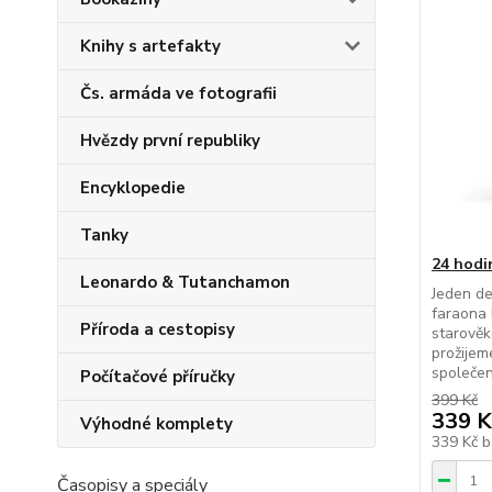
Knihy s artefakty
Čs. armáda ve fotografii
Hvězdy první republiky
Encyklopedie
Tanky
24 hodi
Leonardo & Tutanchamon
Jeden de
faraona
Příroda a cestopisy
starověk
prožijem
společen
Počítačové příručky
399 Kč
339 K
Výhodné komplety
339 Kč
b
Časopisy a speciály