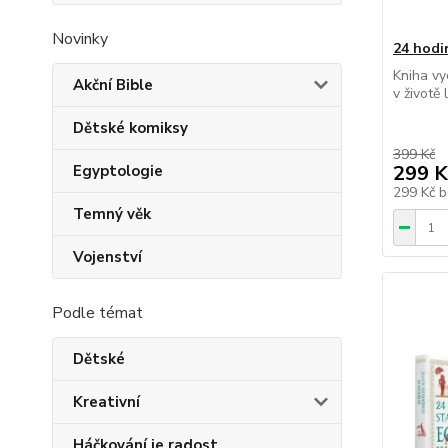
Novinky
24 hodi
Kniha vy
Akční Bible
v životě
Dětské komiksy
399 Kč
299 K
Egyptologie
299 Kč
b
Temný věk
Vojenství
Podle témat
Dětské
Kreativní
Háčkování je radost