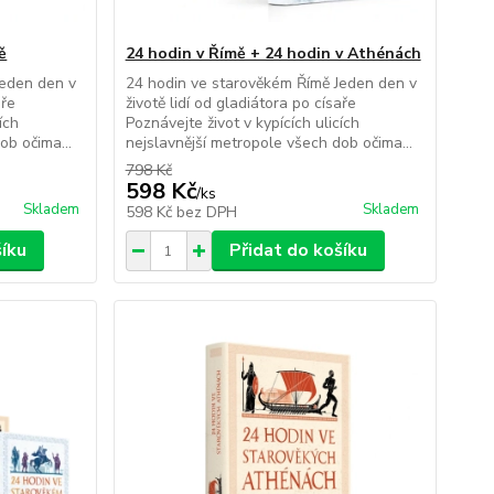
ě
24 hodin v Římě + 24 hodin v Athénách
Jeden den v
24 hodin ve starověkém Římě Jeden den v
aře
životě lidí od gladiátora po císaře
ích
Poznávejte život v kypících ulicích
ob očima...
nejslavnější metropole všech dob očima...
798 Kč
598 Kč
/
ks
Skladem
Skladem
598 Kč
bez DPH
šíku
Přidat do košíku