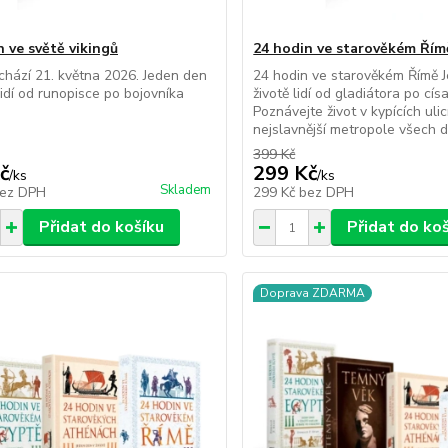
n ve světě vikingů
24 hodin ve starověkém Řím
chází 21. května 2026. Jeden den
24 hodin ve starověkém Římě 
 lidí od runopisce po bojovníka
životě lidí od gladiátora po cís
Poznávejte život v kypících ulic
nejslavnější metropole všech d
399 Kč
č
299 Kč
/
ks
/
ks
Skladem
ez DPH
299 Kč
bez DPH
Přidat do košíku
Přidat do ko
Doprava ZDARMA