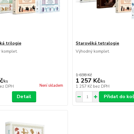
ká trilogie
Starověká tetralogie
 komplet.
Výhodný komplet.
1 698 Kč
č
1 257 Kč
/
ks
/
ks
Není skladem
ez DPH
1 257 Kč
bez DPH
Detail
Přidat do ko