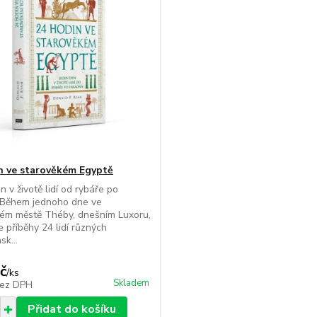
n ve starověkém Egyptě
n v životě lidí od rybáře po
 Během jednoho dne ve
ém městě Théby, dnešním Luxoru,
e příběhy 24 lidí různých
sk...
č
/
ks
Skladem
ez DPH
Přidat do košíku