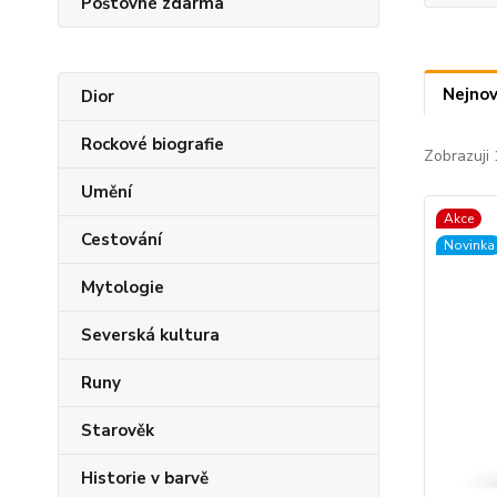
Poštovné zdarma
Nejnov
Dior
Rockové biografie
Zobrazuji 
Umění
Akce
Cestování
Novinka
Mytologie
Severská kultura
Runy
Starověk
Historie v barvě