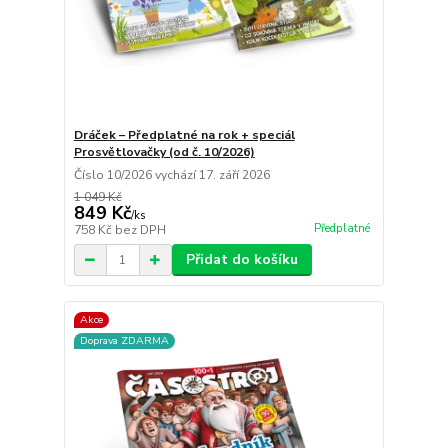
Dráček – Předplatné na rok + speciál
Prosvětlovačky (od č. 10/2026)
Číslo 10/2026 vychází 17. září 2026
1 049 Kč
849 Kč
/
ks
Předplatné
758 Kč
bez DPH
Přidat do košíku
Akce
Doprava ZDARMA