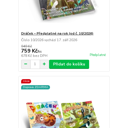
Dráček – Předplatné na rok (od č. 10/2026)
Číslo 10/2026 vychází 17. září 2026
949 Kč
759 Kč
/
ks
Předplatné
678 Kč
bez DPH
Přidat do košíku
Akce
Doprava ZDARMA