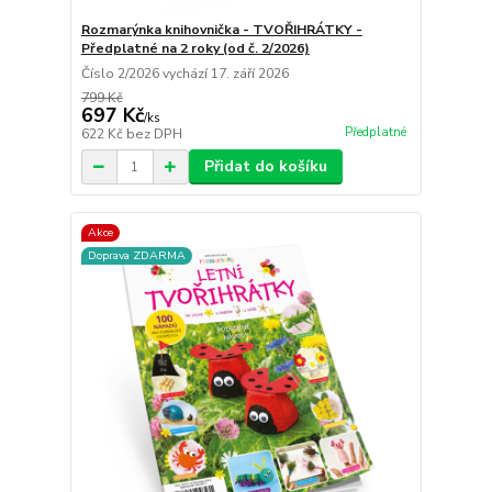
Rozmarýnka knihovnička - TVOŘIHRÁTKY -
Předplatné na 2 roky (od č. 2/2026)
Číslo 2/2026 vychází 17. září 2026
799 Kč
697 Kč
/
ks
Předplatné
622 Kč
bez DPH
Přidat do košíku
Akce
Doprava ZDARMA