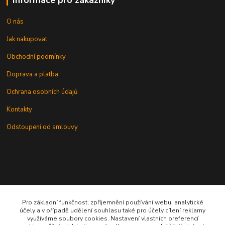
Informace pro zákazníky
O nás
Jak nakupovat
Obchodní podmínky
Doprava a platba
Ochrana osobních údajů
Kontakty
Odstoupení od smlouvy
Kontakt
Pro základní funkčnost, zpříjemnění používání webu, analytické
účely a v případě udělení souhlasu také pro účely cílení reklamy
využíváme soubory cookies. Nastavení vlastních preferencí