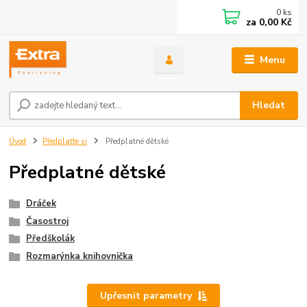
0
ks
za
0,00 Kč
Menu
Hledat
Úvod
Předplaťte si
Předplatné dětské
Předplatné dětské
Dráček
Časostroj
Předškolák
Rozmarýnka knihovnička
Upřesnit parametry