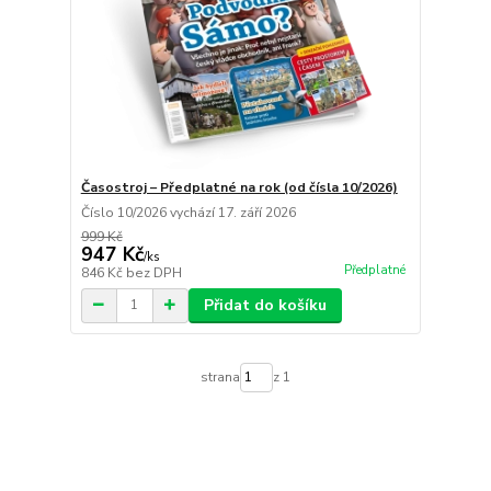
Časostroj – Předplatné na rok (od čísla 10/2026)
Číslo 10/2026 vychází 17. září 2026
999 Kč
947 Kč
/
ks
Předplatné
846 Kč
bez DPH
Přidat do košíku
strana
z 1