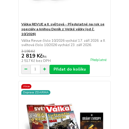
Válka REVUE a II. světová - Předplatné na rok se
speciály a knihou Deník z Velké války (od č.
10/2026)
Válka Revue číslo 10/2026 vychází 17. září 2026. a II.
světová číslo 10/2026 vychází 23. září 2026.
3 198 Kč
2 819 Kč
/
ks
Předplatné
2 517 Kč
bez DPH
Přidat do košíku
Akce
Doprava ZDARMA