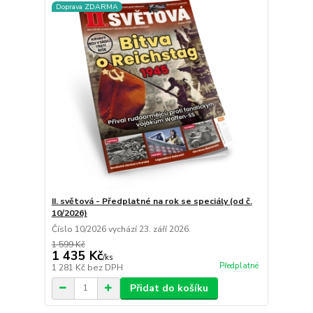
Doprava ZDARMA
II. světová - Předplatné na rok se speciály (od č.
10/2026)
Číslo 10/2026 vychází 23. září 2026.
1 599 Kč
1 435 Kč
/
ks
Předplatné
1 281 Kč
bez DPH
Přidat do košíku