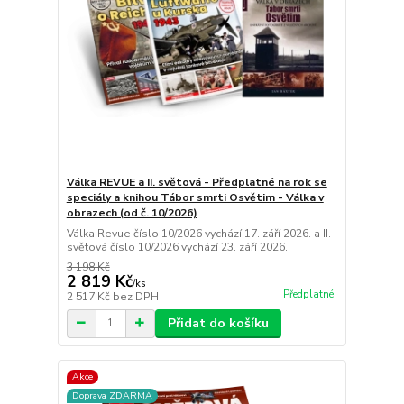
Válka REVUE a II. světová - Předplatné na rok se
speciály a knihou Tábor smrti Osvětim - Válka v
obrazech (od č. 10/2026)
Válka Revue číslo 10/2026 vychází 17. září 2026. a II.
světová číslo 10/2026 vychází 23. září 2026.
3 198 Kč
2 819 Kč
/
ks
Předplatné
2 517 Kč
bez DPH
Přidat do košíku
Akce
Doprava ZDARMA