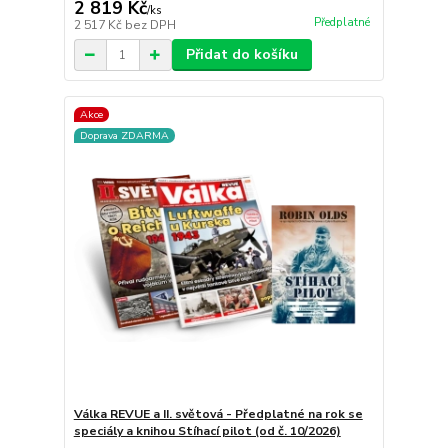
2 819 Kč
/
ks
Předplatné
2 517 Kč
bez DPH
Přidat do košíku
Akce
Doprava ZDARMA
Válka REVUE a II. světová - Předplatné na rok se
speciály a knihou Stíhací pilot (od č. 10/2026)