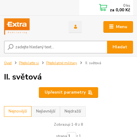
0
ks
za
0,00 Kč
Menu
Hledat
Úvod
Předplaťte si
Předplatné military
II. světová
II. světová
Upřesnit parametry
Nejnovější
Nejlevnější
Nejdražší
Zobrazuji 1-8 z 8
strana
z 1