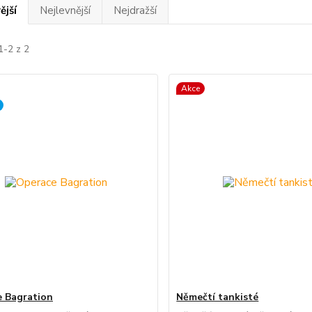
ější
Nejlevnější
Nejdražší
1-2 z 2
Akce
 Bagration
Němečtí tankisté