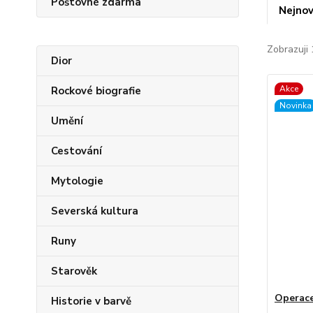
Poštovné zdarma
Nejnov
Zobrazuji 
Dior
Akce
Rockové biografie
Novinka
Umění
Cestování
Mytologie
Severská kultura
Runy
Starověk
Operace
Historie v barvě