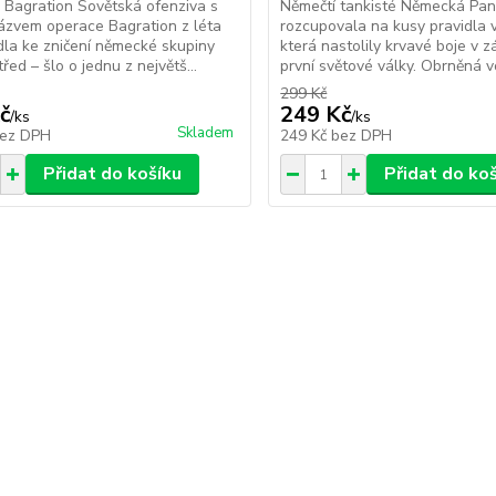
Bagration Sovětská ofenziva s
Němečtí tankisté Německá Pa
ázvem operace Bagration z léta
rozcupovala na kusy pravidla v
la ke zničení německé skupiny
která nastolily krvavé boje v 
řed – šlo o jednu z největš...
první světové války. Obrněná vo
299 Kč
č
249 Kč
/
ks
/
ks
Skladem
ez DPH
249 Kč
bez DPH
Přidat do košíku
Přidat do ko