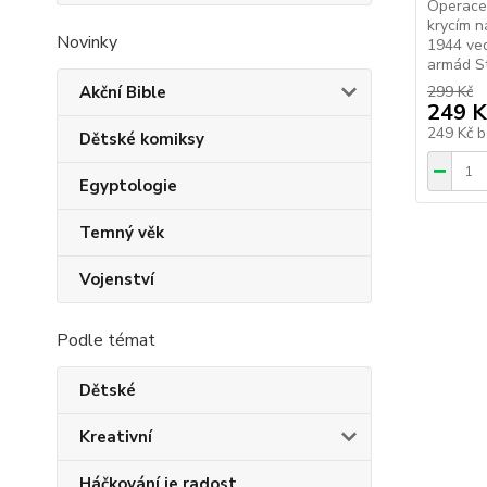
Operace 
krycím n
Novinky
1944 ved
armád St
Akční Bible
299 Kč
249 K
249 Kč
b
Dětské komiksy
Egyptologie
Temný věk
Vojenství
Podle témat
Dětské
Kreativní
Háčkování je radost