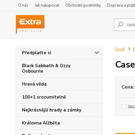
O nás
Jak nakupovat
Obchodní podmínky
Doprava a plat
Úvod
B
Předplaťte si
Case
Black Sabbath & Ozzy
Osbourne
Hravá věda
Cena:
100+1 srozumitelně
Skl
Nejkrásnější hrady a zámky
Královna Alžběta