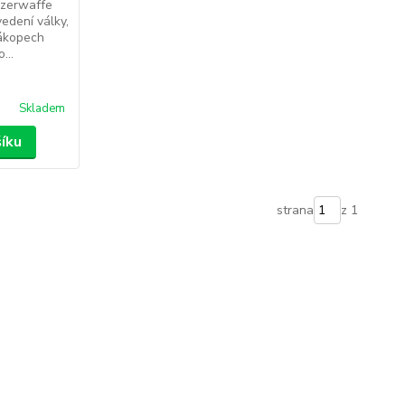
nzerwaffe
edení války,
zákopech
...
Skladem
šíku
strana
z 1