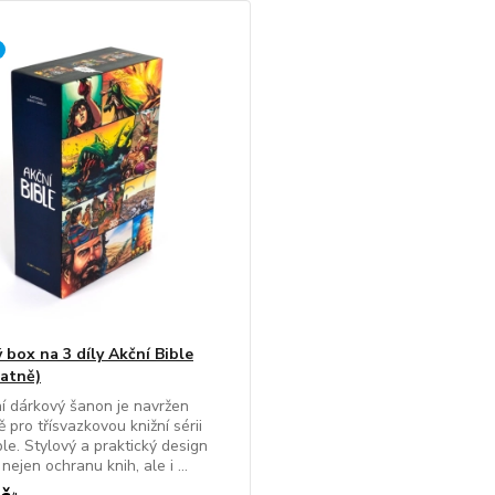
 box na 3 díly Akční Bible
atně)
í dárkový šanon je navržen
 pro třísvazkovou knižní sérii
ble. Stylový a praktický design
nejen ochranu knih, ale i ...