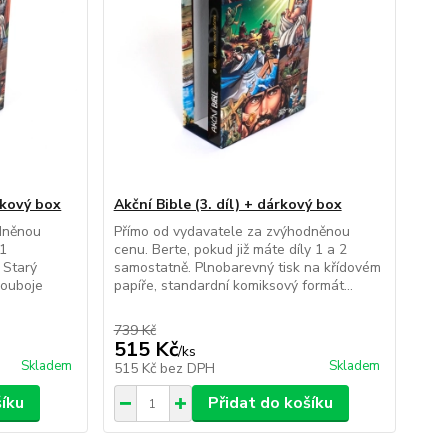
árkový box
Akční Bible (3. díl) + dárkový box
dněnou
Přímo od vydavatele za zvýhodněnou
 1
cenu. Berte, pokud již máte díly 1 a 2
) Starý
samostatně. Plnobarevný tisk na křídovém
souboje
papíře, standardní komiksový formát...
739 Kč
515 Kč
/
ks
Skladem
Skladem
515 Kč
bez DPH
šíku
Přidat do košíku