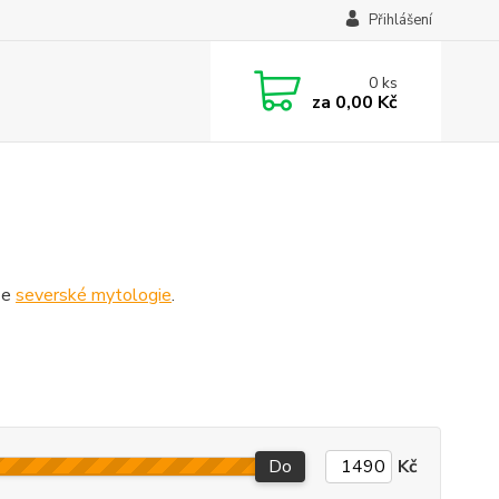
Přihlášení
0
ks
za
0,00 Kč
ze
severské mytologie
.
Do
Kč