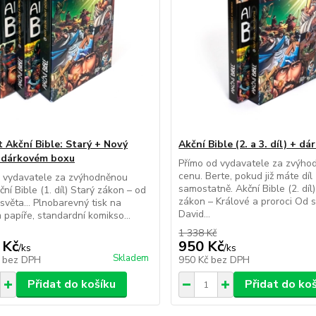
 Akční Bible: Starý + Nový
Akční Bible (2. a 3. díl) + d
 dárkovém boxu
Přímo od vydavatele za zvýho
cenu. Berte, pokud již máte díl
d vydavatele za zvýhodněnou
samostatně. Akční Bible (2. díl
ní Bible (1. díl) Starý zákon – od
zákon – Králové a proroci Od 
 světa… Plnobarevný tisk na
David...
 papíře, standardní komikso...
1 338 Kč
 Kč
950 Kč
/
ks
/
ks
Skladem
č
bez DPH
950 Kč
bez DPH
Přidat do košíku
Přidat do ko