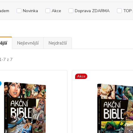
adem
Novinka
Akce
Doprava ZDARMA
TOP 
ější
Nejlevnější
Nejdražší
1-7 z 7
Akce