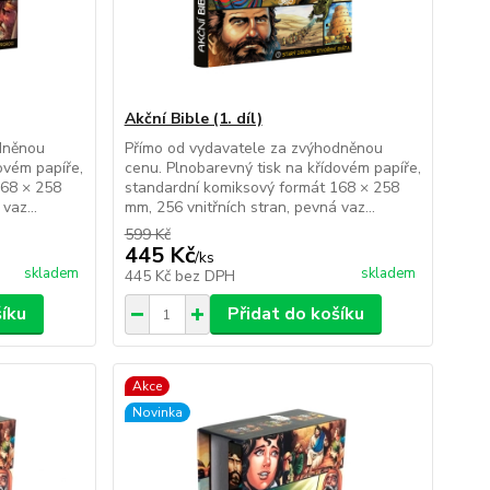
Akční Bible (1. díl)
dněnou
Přímo od vydavatele za zvýhodněnou
ovém papíře,
cenu. Plnobarevný tisk na křídovém papíře,
168 × 258
standardní komiksový formát 168 × 258
vaz...
mm, 256 vnitřních stran, pevná vaz...
599 Kč
445 Kč
/
ks
skladem
skladem
445 Kč
bez DPH
šíku
Přidat do košíku
Akce
Novinka