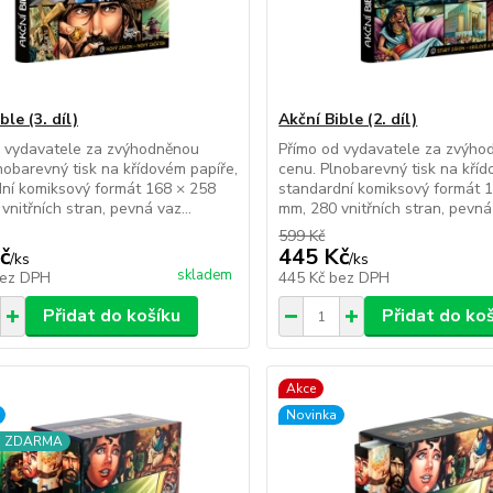
ble (3. díl)
Akční Bible (2. díl)
d vydavatele za zvýhodněnou
Přímo od vydavatele za zvýho
nobarevný tisk na křídovém papíře,
cenu. Plnobarevný tisk na kříd
ní komiksový formát 168 × 258
standardní komiksový formát 
vnitřních stran, pevná vaz...
mm, 280 vnitřních stran, pevná 
599 Kč
č
445 Kč
/
ks
/
ks
skladem
ez DPH
445 Kč
bez DPH
Přidat do košíku
Přidat do ko
Akce
Novinka
a ZDARMA