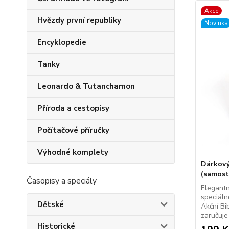
Akce
Hvězdy první republiky
Novinka
Encyklopedie
Tanky
Leonardo & Tutanchamon
Příroda a cestopisy
Počítačové příručky
Výhodné komplety
Dárkový
(samost
Časopisy a speciály
Elegantn
speciálně
Dětské
Akční Bi
zaručuje 
Historické