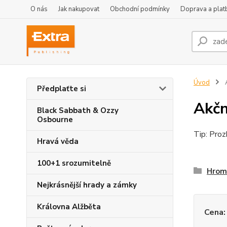
O nás
Jak nakupovat
Obchodní podmínky
Doprava a plat
Úvod
A
Předplaťte si
Akčn
Black Sabbath & Ozzy
Osbourne
Tip: Pro
Hravá věda
100+1 srozumitelně
Hrom
Nejkrásnější hrady a zámky
Královna Alžběta
Cena: