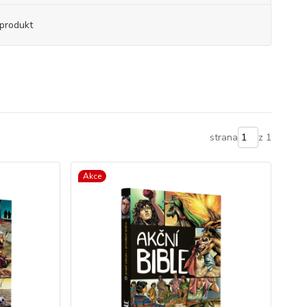
produkt
strana
z 1
Akce