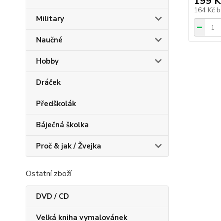
199 K
164 Kč
b
Military
Naučné
Hobby
Dráček
Předškolák
Báječná školka
Proč & jak / Žvejka
Ostatní zboží
DVD / CD
Velká kniha vymalovánek