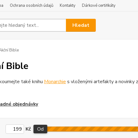
ba
Ochrana osobních údajů
Kontakty
Dárkové certifikáty
Hledat
kční Bible
í Bible
zkoumejte také knihu
Monarchie
s vloženými artefakty a novinky 
adné objednávky
Kč
Od