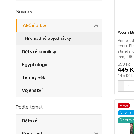
Novinky
Akční Bible
Akční Bi
Hromadné objednávky
Přímo o
cenu. Pl
standard
Dětské komiksy
mm, 280 
599 Kč
Egyptologie
445 K
445 Kč
b
Temný věk
Vojenství
Akce
Podle témat
Novinka
Doprav
Dětské
Kreativní