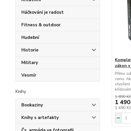
Háčkování je radost
Fitness & outdoor
Hudební
Historie
Komplet
Military
zákon v
Přímo o
Vesmír
cenu. Akč
stvoření
křídovém
Knihy
1 890 Kč
1 490
Bookaziny
1 490 K
Knihy s artefakty
Čs. armáda ve fotografii