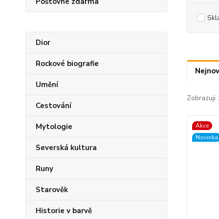
Poštovné zdarma
Skl
Dior
Rockové biografie
Nejnov
Umění
Zobrazuji 
Cestování
Mytologie
Akce
Novinka
Severská kultura
Runy
Starověk
Historie v barvě