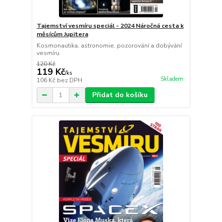
Tajemství vesmíru speciál - 2024 Náročná cesta k
měsícům Jupitera
Kosmonautika, astronomie, pozorování a dobývání
vesmíru
120 Kč
119 Kč
/
ks
Skladem
106 Kč
bez DPH
Přidat do košíku