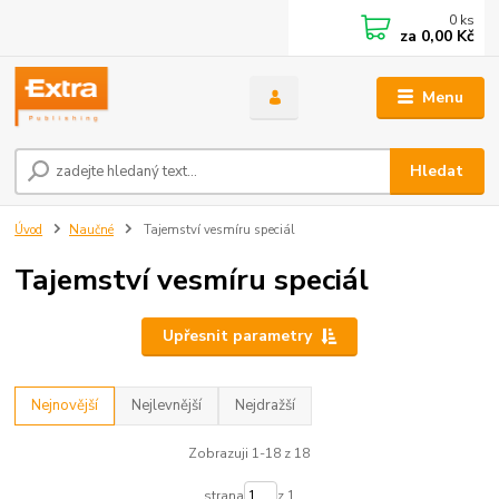
0
ks
za
0,00 Kč
Menu
Hledat
Úvod
Naučné
Tajemství vesmíru speciál
Tajemství vesmíru speciál
Upřesnit parametry
Nejnovější
Nejlevnější
Nejdražší
Zobrazuji 1-18 z 18
strana
z 1