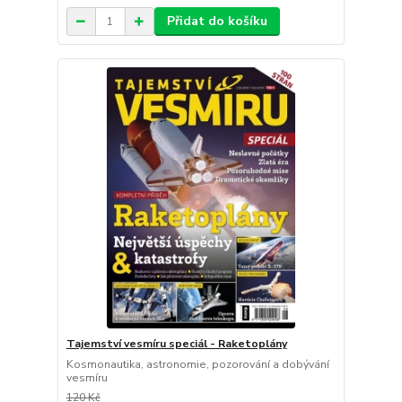
Přidat do košíku
Tajemství vesmíru speciál - Raketoplány
Kosmonautika, astronomie, pozorování a dobývání
vesmíru
120 Kč