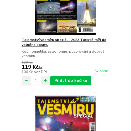
Tajemství vesmíru speciál - 2023 Turisté míří do
volného kosmu
Kosmonautika, astronomie, pozorování a dobývání
vesmíru
120 Kč
119 Kč
/
ks
Skladem
106 Kč
bez DPH
Přidat do košíku