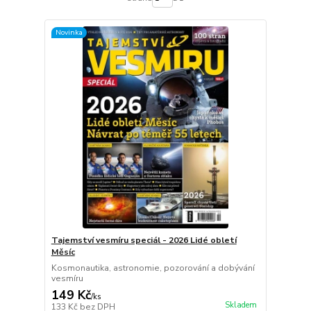
Novinka
Tajemství vesmíru speciál - 2026 Lidé obletí
Měsíc
Kosmonautika, astronomie, pozorování a dobývání
vesmíru
149 Kč
/
ks
Skladem
133 Kč
bez DPH