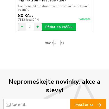
Tajemství vesmíru speciál - 2017
Kosmonautika, astronomie, pozorování a dobývání
vesmíru
80 Kč
/
ks
Skladem
71 Kč
bez DPH
Přidat do košíku
strana
z 1
Nepromeškejte novinky, akce a
slevy!
Přihlásit se