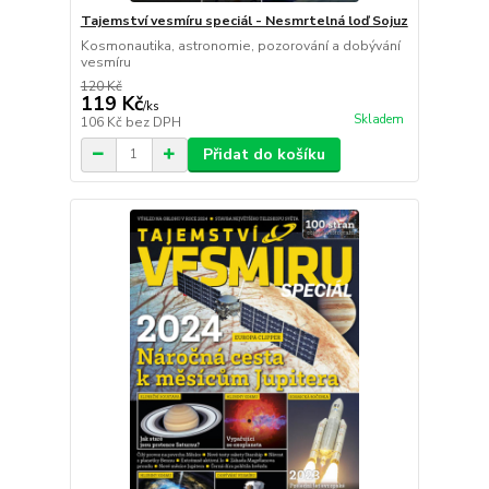
Tajemství vesmíru speciál - Nesmrtelná loď Sojuz
Kosmonautika, astronomie, pozorování a dobývání
vesmíru
120 Kč
119 Kč
/
ks
Skladem
106 Kč
bez DPH
Přidat do košíku