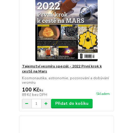
Tajemství vesmíru speciál - 2022 První krok k
cestě na Mars
Kosmonautika, astronomie, pozorování a dobývání
vesmíru
100 Kč
/
ks
Skladem
89 Kč
bez DPH
Přidat do košíku