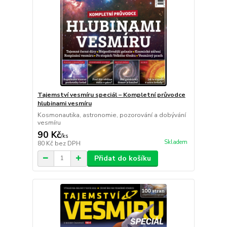
Tajemství vesmíru speciál – Kompletní průvodce
hlubinami vesmíru
Kosmonautika, astronomie, pozorování a dobývání
vesmíru
90 Kč
/
ks
Skladem
80 Kč
bez DPH
Přidat do košíku