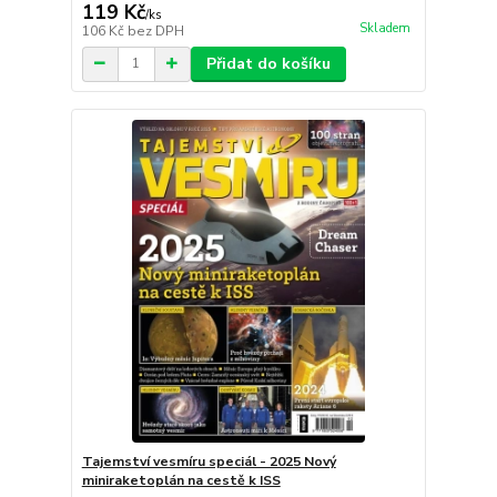
119 Kč
/
ks
Skladem
106 Kč
bez DPH
Přidat do košíku
Tajemství vesmíru speciál - 2025 Nový
miniraketoplán na cestě k ISS