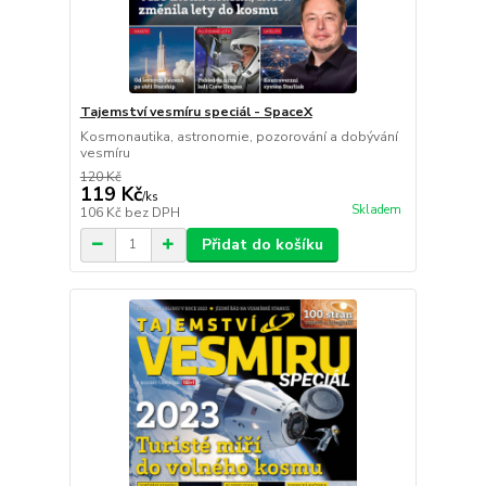
Tajemství vesmíru speciál - SpaceX
Kosmonautika, astronomie, pozorování a dobývání
vesmíru
120 Kč
119 Kč
/
ks
Skladem
106 Kč
bez DPH
Přidat do košíku