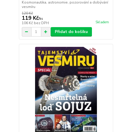
Kosmonautika, astronomie, pozorování a dobývání
vesmíru
120 Kč
119 Kč
/
ks
Skladem
106 Kč
bez DPH
Přidat do košíku