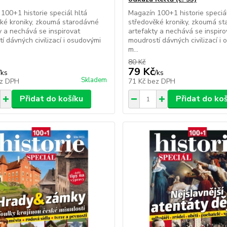
100+1 historie speciál hltá
Magazín 100+1 historie speciál
ké kroniky, zkoumá starodávné
středověké kroniky, zkoumá s
y a nechává se inspirovat
artefakty a nechává se inspiro
í dávných civilizací i osudovými
moudrostí dávných civilizací i
m...
80 Kč
79 Kč
/
ks
/
ks
Skladem
z DPH
71 Kč
bez DPH
Přidat do košíku
Přidat do ko