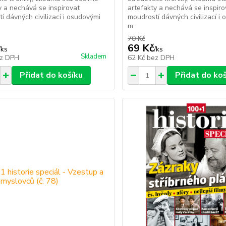
y a nechává se inspirovat
artefakty a nechává se inspiro
í dávných civilizací i osudovými
moudrostí dávných civilizací i
m...
70 Kč
69 Kč
/
ks
/
ks
Skladem
z DPH
62 Kč
bez DPH
Přidat do košíku
Přidat do ko