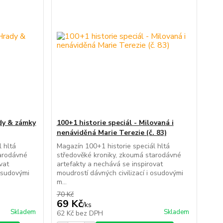
ady & zámky
100+1 historie speciál - Milovaná i
nenáviděná Marie Terezie (č. 83)
 hltá
Magazín 100+1 historie speciál hltá
tarodávné
středověké kroniky, zkoumá starodávné
vat
artefakty a nechává se inspirovat
 osudovými
moudrostí dávných civilizací i osudovými
m...
70 Kč
69 Kč
/
ks
Skladem
Skladem
62 Kč
bez DPH