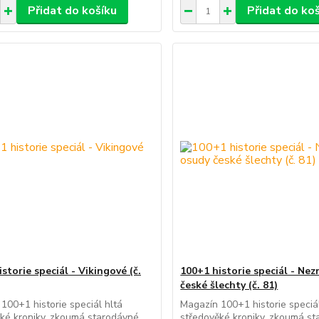
Přidat do košíku
Přidat do ko
storie speciál - Vikingové (č.
100+1 historie speciál - Ne
české šlechty (č. 81)
100+1 historie speciál hltá
Magazín 100+1 historie speciál
ké kroniky, zkoumá starodávné
středověké kroniky, zkoumá s