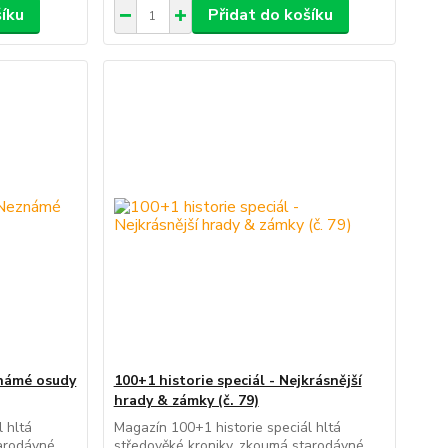
šíku
Přidat do košíku
známé osudy
100+1 historie speciál - Nejkrásnější
hrady & zámky (č. 79)
 hltá
Magazín 100+1 historie speciál hltá
tarodávné
středověké kroniky, zkoumá starodávné