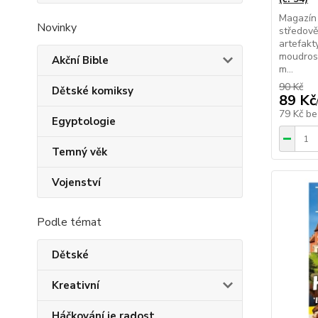
Magazín 
Novinky
středově
artefakt
moudrost
Akční Bible
m...
90 Kč
Dětské komiksy
89 Kč
79 Kč
be
Egyptologie
Temný věk
Vojenství
Podle témat
Dětské
Kreativní
Háčkování je radost