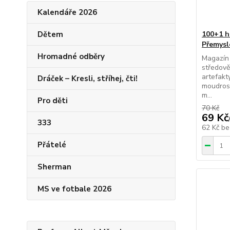
Kalendáře 2026
Dětem
100+1 h
Přemyslo
Hromadné odběry
Magazín 
středově
artefakt
Dráček – Kresli, stříhej, čti!
moudrost
m...
Pro děti
70 Kč
69 Kč
333
62 Kč
be
Přátelé
Sherman
MS ve fotbale 2026