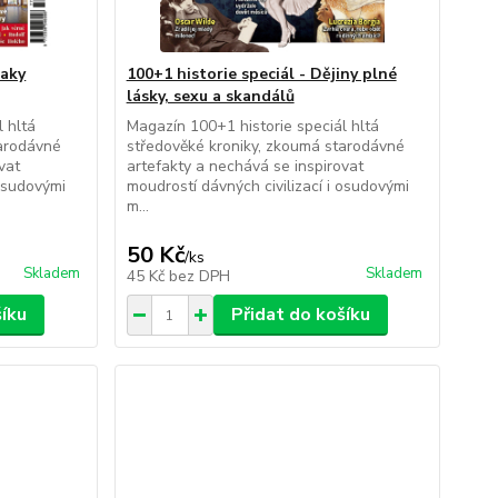
raky
100+1 historie speciál - Dějiny plné
lásky, sexu a skandálů
 hltá
Magazín 100+1 historie speciál hltá
tarodávné
středověké kroniky, zkoumá starodávné
vat
artefakty a nechává se inspirovat
 osudovými
moudrostí dávných civilizací i osudovými
m...
50 Kč
/
ks
Skladem
Skladem
45 Kč
bez DPH
šíku
Přidat do košíku