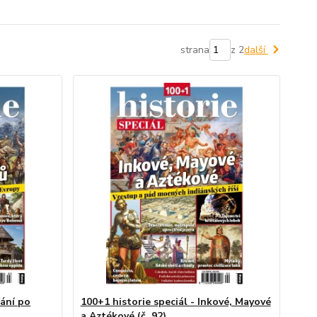
strana
z 2
další
rání po
100+1 historie speciál - Inkové, Mayové
a Aztékové (č. 92)