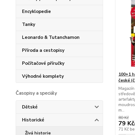
Encyklopedie
Tanky
Leonardo & Tutanchamon
Příroda a cestopisy
Počítačové příručky
100+1 hi
Výhodné komplety
české (č
Magazín 
Časopisy a speciály
středově
artefakt
moudrost
Dětské
m...
80 Kč
Historické
79 Kč
71 Kč
be
Živá historie