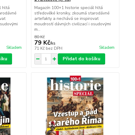
 hltá
Magazín 100+1 historie speciál hltá
tarodávné
středověké kroniky, zkoumá starodávné
vat
artefakty a nechává se inspirovat
 osudovými
moudrostí dávných civilizací i osudovými
m...
80 Kč
79 Kč
/
ks
Skladem
Skladem
71 Kč
bez DPH
šíku
Přidat do košíku