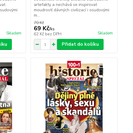
vat
artefakty a nechává se inspirovat
 osudovými
moudrostí dávných civilizací i osudovými
m...
70 Kč
69 Kč
/
ks
Skladem
Skladem
62 Kč
bez DPH
šíku
Přidat do košíku