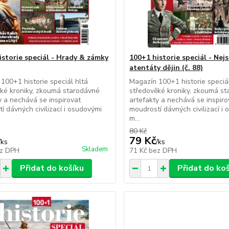
istorie speciál - Hrady & zámky
100+1 historie speciál - Nejs
atentáty dějin (č. 88)
100+1 historie speciál hltá
Magazín 100+1 historie speciál
ké kroniky, zkoumá starodávné
středověké kroniky, zkoumá s
y a nechává se inspirovat
artefakty a nechává se inspiro
í dávných civilizací i osudovými
moudrostí dávných civilizací i
m...
80 Kč
79 Kč
/
ks
/
ks
Skladem
z DPH
71 Kč
bez DPH
Přidat do košíku
Přidat do ko