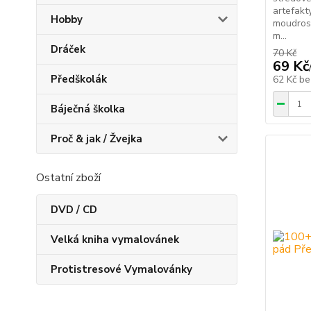
artefakt
Hobby
moudrost
m...
Dráček
70 Kč
69 Kč
Předškolák
62 Kč
be
Báječná školka
Proč & jak / Žvejka
Ostatní zboží
DVD / CD
Velká kniha vymalovánek
Protistresové Vymalovánky