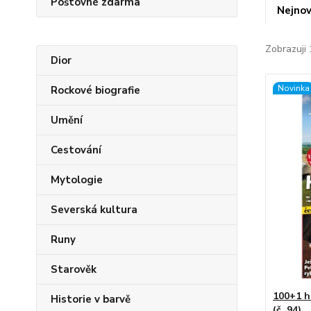
Poštovné zdarma
Nejnov
Zobrazuji 
Dior
Novinka
Rockové biografie
Umění
Cestování
Mytologie
Severská kultura
Runy
Starověk
100+1 h
Historie v barvě
(č. 94)