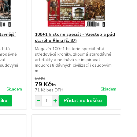
lavnější
100+1 historie speciál - Vzestup a pád
starého Říma (č. 87)
 hltá
Magazín 100+1 historie speciál hltá
tarodávné
středověké kroniky, zkoumá starodávné
vat
artefakty a nechává se inspirovat
 osudovými
moudrostí dávných civilizací i osudovými
m...
80 Kč
79 Kč
/
ks
Skladem
Skladem
71 Kč
bez DPH
šíku
Přidat do košíku