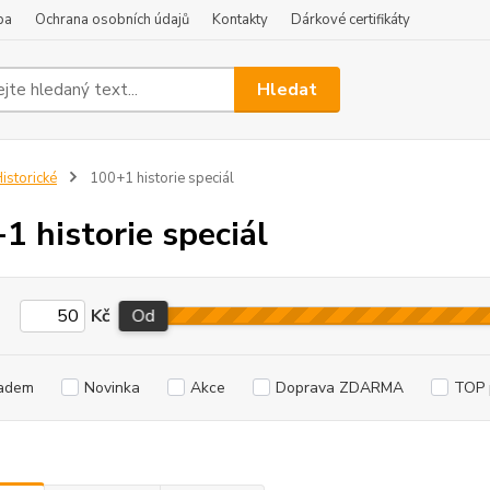
ba
Ochrana osobních údajů
Kontakty
Dárkové certifikáty
Hledat
istorické
100+1 historie speciál
1 historie speciál
Kč
Od
adem
Novinka
Akce
Doprava ZDARMA
TOP 