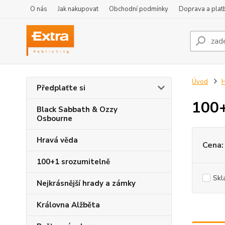
O nás
Jak nakupovat
Obchodní podmínky
Doprava a plat
Úvod
H
Předplaťte si
100+
Black Sabbath & Ozzy
Osbourne
Hravá věda
Cena:
100+1 srozumitelně
Skl
Nejkrásnější hrady a zámky
Královna Alžběta