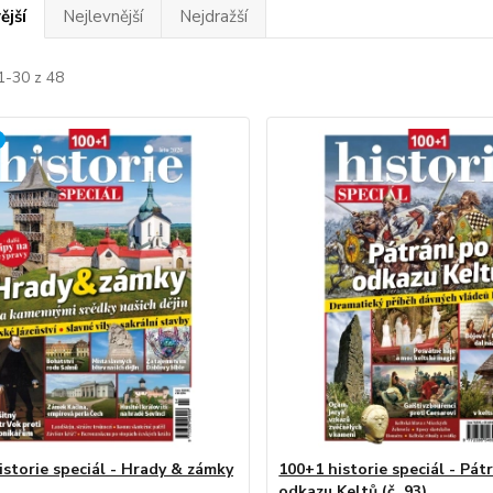
ější
Nejlevnější
Nejdražší
1-30 z 48
istorie speciál - Hrady & zámky
100+1 historie speciál - Pát
odkazu Keltů (č. 93)