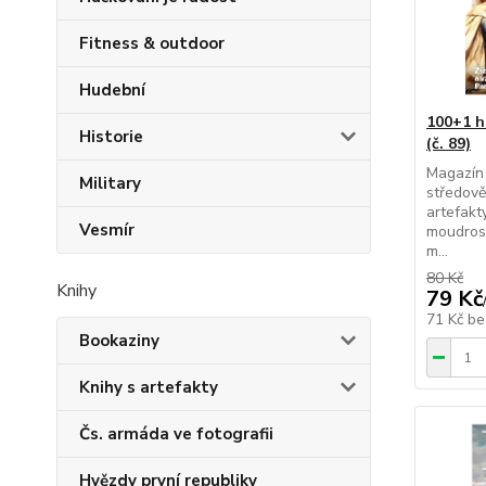
Fitness & outdoor
Hudební
100+1 h
Historie
(č. 89)
Magazín 
Military
středově
artefakt
Vesmír
moudrost
m...
80 Kč
Knihy
79 Kč
71 Kč
be
Bookaziny
Knihy s artefakty
Čs. armáda ve fotografii
Hvězdy první republiky