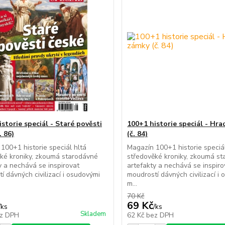
storie speciál - Staré pověsti
100+1 historie speciál - Hr
. 86)
(č. 84)
100+1 historie speciál hltá
Magazín 100+1 historie speciál
ké kroniky, zkoumá starodávné
středověké kroniky, zkoumá s
y a nechává se inspirovat
artefakty a nechává se inspiro
í dávných civilizací i osudovými
moudrostí dávných civilizací i
m...
70 Kč
69 Kč
/
ks
/
ks
Skladem
z DPH
62 Kč
bez DPH