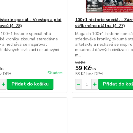
istorie speciál - Vzestup a pád
100+1 historie speciál - Záz
vců (č. 78)
stříbrného plátna (č. 77)
100+1 historie speciál hltá
Magazín 100+1 historie speciál
ké kroniky, zkoumá starodávné
středověké kroniky, zkoumá s
y a nechává se inspirovat
artefakty a nechává se inspiro
í dávných civilizací i osudovými
moudrostí dávných civilizací i
m...
60 Kč
59 Kč
/
ks
/
ks
Skladem
z DPH
53 Kč
bez DPH
Přidat do košíku
Přidat do ko