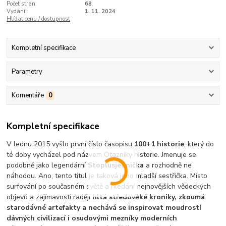
Počet stran:
68
Vydání:
1. 11. 2024
Hlídat cenu / dostupnost
Kompletní specifikace
Parametry
Komentáře
0
Kompletní specifikace
V lednu 2015 vyšlo první číslo časopisu
100+1 historie
, který do
té doby vycházel pod názvem Otazníky historie. Jmenuje se
podobně jako legendární
Stoplusjednička
a rozhodně ne
náhodou. Ano, tento titul je taková jeho mladší sestřička. Místo
surfování po současném světě a hledání nejnovějších vědeckých
objevů a zajímavostí raději
hltá středověké kroniky, zkoumá
starodávné artefakty a nechává se inspirovat moudrostí
dávných civilizací i osudovými mezníky moderních