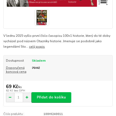
V lednu 2015 vyšlo první číslo časopisu 100+1 historie, který do té doby
vycházel pod názvem Otazníky historie. Jmenuje se podobně jako
legendární Sto...
celý popis
Dostupnost
Skladem
Doporučená
70 Kč
koncová cena
69 Kč
/
ks
62 Kč
bez DPH
Přidat do košíku
Číslo produktu:
100HI240011