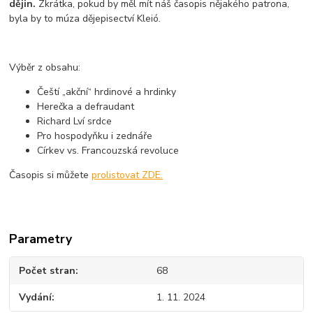
dějin.
Zkrátka, pokud by měl mít náš časopis nějakého patrona,
byla by to múza dějepisectví Kleió.
Výběr z obsahu:
Čeští „akční“ hrdinové a hrdinky
Herečka a defraudant
Richard Lví srdce
Pro hospodyňku i zednáře
Církev vs. Francouzská revoluce
Časopis si můžete
prolistovat ZDE.
Parametry
Počet stran
68
Vydání
1. 11. 2024