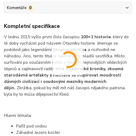
Komentáře
0
Kompletní specifikace
V lednu 2015 vyšlo první číslo časopisu
100+1 historie
, který do
té doby vycházel pod názvem Otazníky historie. Jmenuje se
podobně jako legendární
Stoplusjednička
a rozhodně ne
náhodou. Ano, tento titul je taková jeho mladší sestřička. Místo
surfování po současném světě a hledání nejnovějších vědeckých
objevů a zajímavostí raději
hltá středověké kroniky, zkoumá
starodávné artefakty a nechává se inspirovat moudrostí
dávných civilizací i osudovými mezníky moderních
dějin.
Zkrátka, pokud by měl mít náš časopis nějakého patrona,
byla by to múza dějepisectví Kleió.
Hlavní témata:
Paříž pod vodou
Záhadné Jezero koster