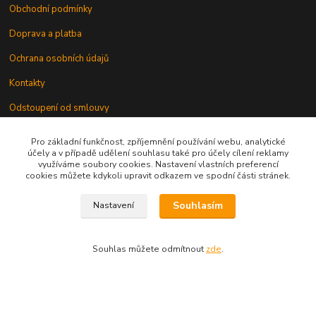
Obchodní podmínky
Doprava a platba
Ochrana osobních údajů
Kontakty
Odstoupení od smlouvy
Pro základní funkčnost, zpříjemnění používání webu, analytické
účely a v případě udělení souhlasu také pro účely cílení reklamy
využíváme soubory cookies. Nastavení vlastních preferencí
cookies můžete kdykoli upravit odkazem ve spodní části stránek.
Kontakt
Souhlasím
Nastavení
Souhlas můžete odmítnout
zde
.
knihy@epublishing.cz predplatne@epublishing.cz