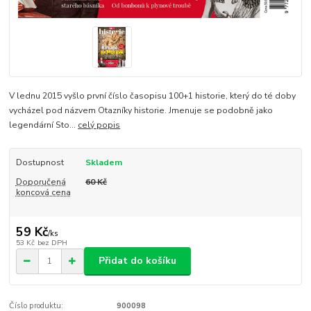
V lednu 2015 vyšlo první číslo časopisu 100+1 historie, který do té doby
vycházel pod názvem Otazníky historie. Jmenuje se podobně jako
legendární Sto...
celý popis
Dostupnost
Skladem
Doporučená
60 Kč
koncová cena
59 Kč
/
ks
53 Kč
bez DPH
Přidat do košíku
Číslo produktu:
900098