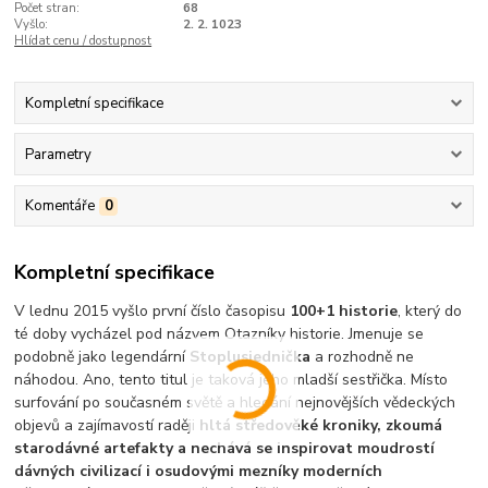
Počet stran:
68
Vyšlo:
2. 2. 1023
Hlídat cenu / dostupnost
Kompletní specifikace
Parametry
Komentáře
0
Kompletní specifikace
V lednu 2015 vyšlo první číslo časopisu
100+1 historie
, který do
té doby vycházel pod názvem Otazníky historie. Jmenuje se
podobně jako legendární
Stoplusjednička
a rozhodně ne
náhodou. Ano, tento titul je taková jeho mladší sestřička. Místo
surfování po současném světě a hledání nejnovějších vědeckých
objevů a zajímavostí raději
hltá středověké kroniky, zkoumá
starodávné artefakty a nechává se inspirovat moudrostí
dávných civilizací i osudovými mezníky moderních