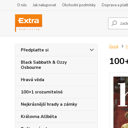
O nás
Jak nakupovat
Obchodní podmínky
Doprava a plat
Úvod
H
Předplaťte si
100+
Black Sabbath & Ozzy
Osbourne
Hravá věda
100+1 srozumitelně
Nejkrásnější hrady a zámky
Královna Alžběta