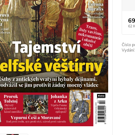
69
62 
Číslo p
Vydání: