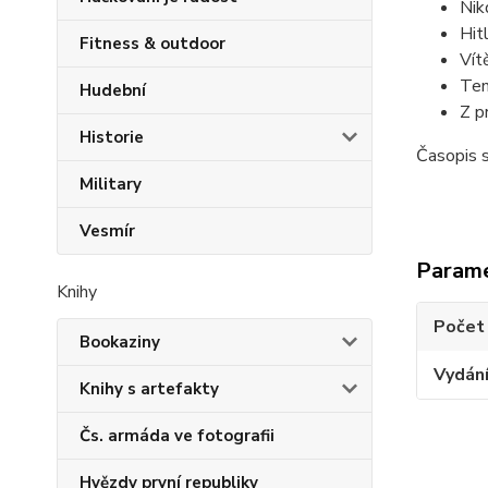
Nik
Hit
Fitness & outdoor
Vít
Tem
Hudební
Z p
Historie
Časopis 
Military
Vesmír
Param
Knihy
Počet
Bookaziny
Vydán
Knihy s artefakty
Čs. armáda ve fotografii
Hvězdy první republiky