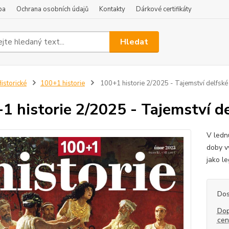
ba
Ochrana osobních údajů
Kontakty
Dárkové certifikáty
Hledat
istorické
100+1 historie
100+1 historie 2/2025 - Tajemství delfské 
1 historie 2/2025 - Tajemství de
V lednu
doby v
jako le
Dos
Dop
ce