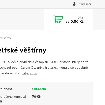
Přihlášení
0
ks
za
0,00 Kč
věštírny
lfské věštírny
 2015 vyšlo první číslo časopisu 100+1 historie, který do té
ycházel pod názvem Otazníky historie. Jmenuje se podobně
gendární Sto...
celý popis
tupnost
Skladem
oručená koncová
70 Kč
na