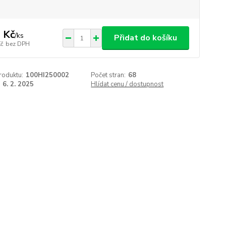
 Kč
/
ks
Přidat do košíku
Kč
bez DPH
roduktu:
100HI250002
Počet stran:
68
6. 2. 2025
Hlídat cenu / dostupnost