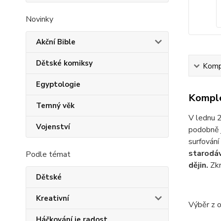
Novinky
Akční Bible
Dětské komiksy
Kompl
Egyptologie
Komple
Temný věk
V lednu 2
Vojenství
podobně 
surfování
starodáv
Podle témat
dějin.
Zkr
Dětské
Kreativní
Výběr z 
Háčkování je radost