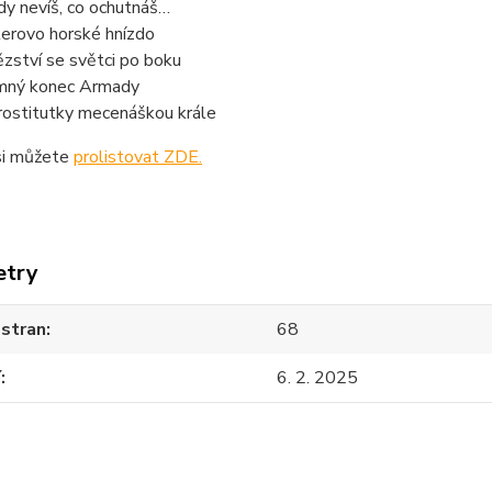
dy nevíš, co ochutnáš…
lerovo horské hnízdo
ězství se světci po boku
ný konec Armady
rostitutky mecenáškou krále
si můžete
prolistovat ZDE.
etry
 stran
68
í
6. 2. 2025