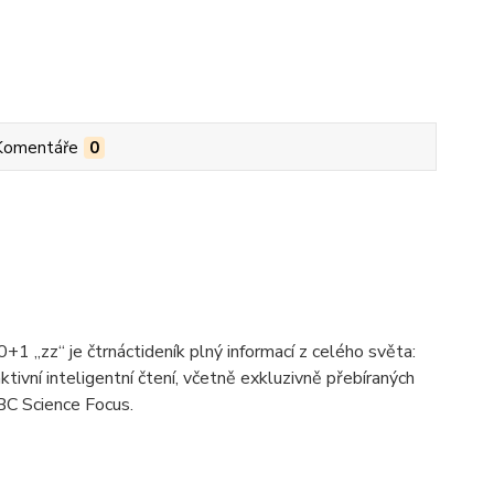
Komentáře
0
 „zz“ je čtrnáctideník plný informací z celého světa:
aktivní inteligentní čtení, včetně exkluzivně přebíraných
BC Science Focus.