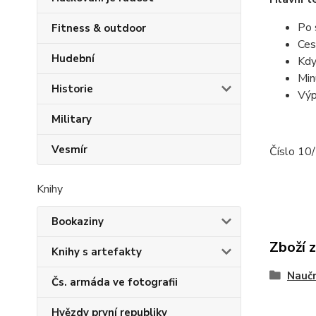
Po 
Fitness & outdoor
Ces
Hudební
Kd
Min
Historie
Výp
Military
Vesmír
Číslo 10
Knihy
Bookaziny
Zboží 
Knihy s artefakty
Nauč
Čs. armáda ve fotografii
Hvězdy první republiky