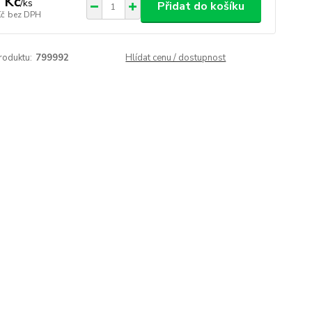
 Kč
/
ks
Přidat do košíku
Kč
bez DPH
roduktu:
799992
Hlídat cenu / dostupnost