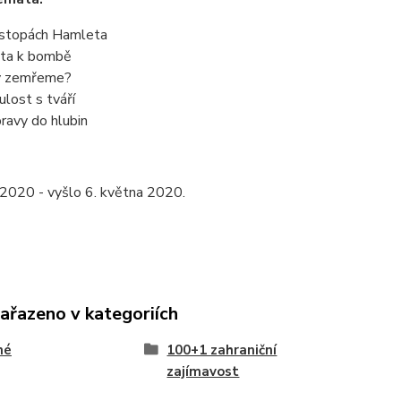
stopách Hamleta
ta k bombě
y zemřeme?
ulost s tváří
ravy do hlubin
/2020 - vyšlo 6. května 2020.
zařazeno v kategoriích
né
100+1 zahraniční
zajímavost