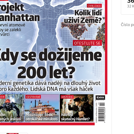
36
32 
Číslo p