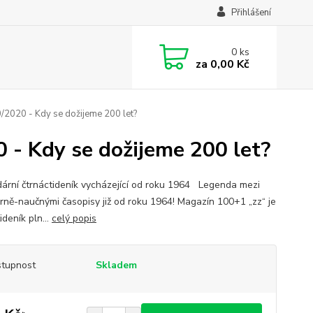
Přihlášení
0
ks
za
0,00 Kč
/2020 - Kdy se dožijeme 200 let?
 - Kdy se dožijeme 200 let?
ární čtrnáctideník vycházející od roku 1964 Legenda mezi
rně-naučnými časopisy již od roku 1964! Magazín 100+1 „zz“ je
ideník pln...
celý popis
tupnost
Skladem