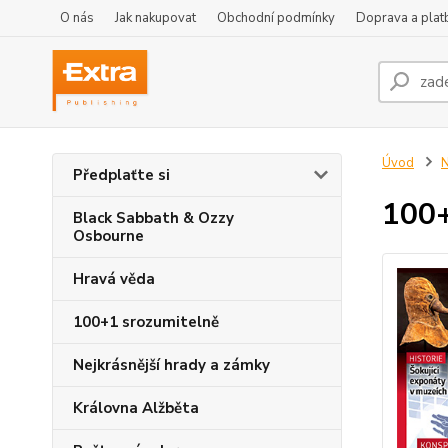
O nás
Jak nakupovat
Obchodní podmínky
Doprava a plat
Úvod
Předplaťte si
100+
Black Sabbath & Ozzy
Osbourne
Hravá věda
100+1 srozumitelně
Nejkrásnější hrady a zámky
Královna Alžběta