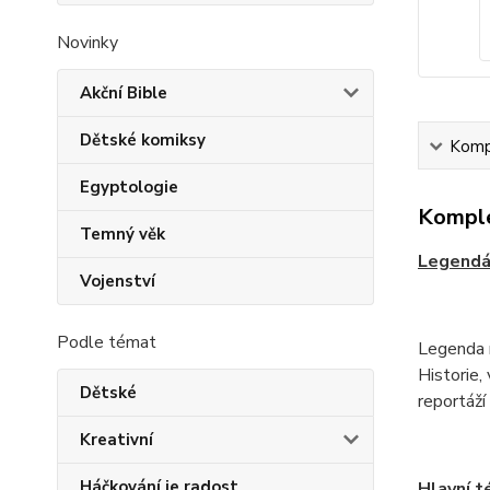
Novinky
Akční Bible
Dětské komiksy
Kompl
Egyptologie
Komple
Temný věk
Legendár
Vojenství
Podle témat
Legenda m
Historie,
Dětské
reportáž
Kreativní
Háčkování je radost
Hlavní t