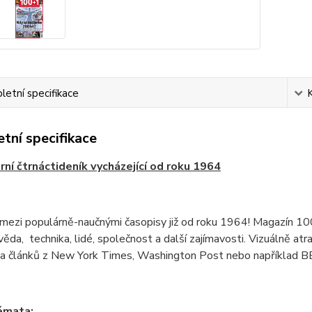
etní specifikace
tní specifikace
ní čtrnáctideník vycházející od roku 1964
ezi populárně-naučnými časopisy již od roku 1964! Magazín 100+1
 věda, technika, lidé, společnost a další zajímavosti. Vizuálně atr
í a článků z New York Times, Washington Post nebo například B
émata: