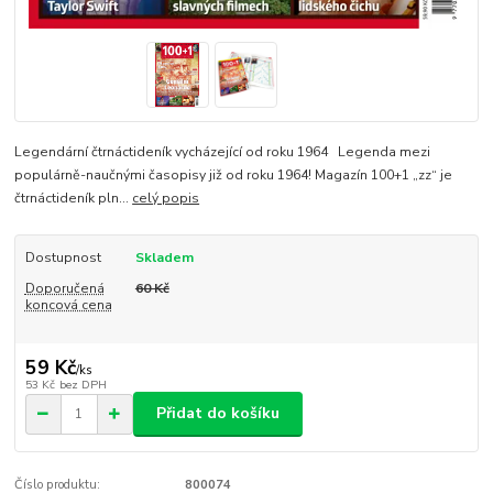
Legendární čtrnáctideník vycházející od roku 1964 Legenda mezi
populárně-naučnými časopisy již od roku 1964! Magazín 100+1 „zz“ je
čtrnáctideník pln...
celý popis
Dostupnost
Skladem
Doporučená
60 Kč
koncová cena
59 Kč
/
ks
53 Kč
bez DPH
Přidat do košíku
Číslo produktu:
800074