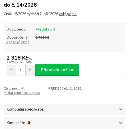
do č. 14/2028
Číslo 15/2026 vychází 2. září 2026
celý popis
Dostupnost
Předplatné
Doporučená
2 796 Kč
koncová cena
2 318 Kč
/
ks
2 070 Kč
bez DPH
Přidat do košíku
Číslo produktu:
PRED100+1_2_2615_
Hlídat cenu / dostupnost
Kompletní specifikace
Komentáře
0