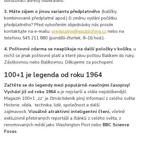
doručovací adresy odběratelů.
3. Máte zájem o jinou variantu předplatného
(balíčky,
kombinované předplatné apod.) či změnu vydání počátku
předplatného? Před vytvořením objednávky nás prosím
kontaktujte na e-mailu:
predplatne@epublishing.cz
nebo na
telefonu 545 211 880 (pondělí–čtvrtek, 8–16 hod.).
4. Poštovné zdarma se neaplikuje na další položky v košíku
, u
nichž se jinak poštovné platí a které jdou poštou Balíkem do ruky,
Zásilkovnou nebo Balíkovnou. Děkujeme za pochopení.
100+1 je legenda od roku 1964
Začtěte se do legendy mezi populárně-naučnými časopisy!
Vychází již od roku 1964
a je nejstarší a stále nejoblíbenější.
Magazín 100+1 „zz“ je čtrnáctideník plný informací z celého světa:
Historie, věda, technika, lidé, společnost a další
zajímavosti.
Vizuálně atraktivní inteligentní čtení,
včetně
exkluzivně přebíraných reportáží a článků z celého světa, z
renomovaných médií jako Washington Post nebo
BBC Science
Focus
.