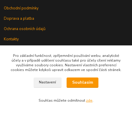
Obchodní podmínky
Doprava a platba
Ochrana osobních údajů
Kontakty
Odstoupení od smlouvy
Pro základní funkčnost, zpříjemnění používání webu, analytické
účely a v případě udělení souhlasu také pro účely cílení reklamy
využíváme soubory cookies. Nastavení vlastních preferencí
cookies můžete kdykoli upravit odkazem ve spodní části stránek.
Souhlasím
Nastavení
Kontakt
Souhlas můžete odmítnout
zde
.
knihy@epublishing.cz predplatne@epublishing.cz