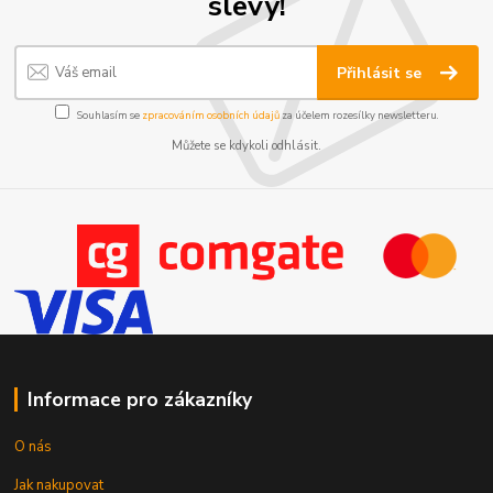
slevy!
Přihlásit se
Souhlasím se
zpracováním osobních údajů
za účelem rozesílky newsletteru.
Můžete se kdykoli odhlásit.
Informace pro zákazníky
O nás
Jak nakupovat