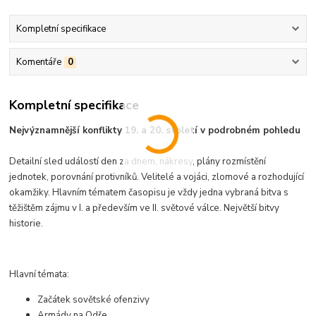
Kompletní specifikace
Komentáře
0
Kompletní specifikace
Nejvýznamnější konflikty 19. a 20. století v podrobném pohledu
Detailní sled událostí den za dnem, nákresy, plány rozmístění
jednotek, porovnání protivníků. Velitelé a vojáci, zlomové a rozhodující
okamžiky. Hlavním tématem časopisu je vždy jedna vybraná bitva s
těžištěm zájmu v I. a především ve II. světové válce. Největší bitvy
historie.
Hlavní témata:
Začátek sovětské ofenzivy
Armády na Odře