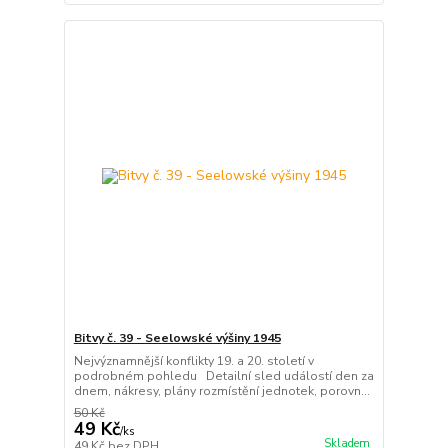
Bitvy č. 39 - Seelowské výšiny 1945
Nejvýznamnější konflikty 19. a 20. století v
podrobném pohledu Detailní sled událostí den za
dnem, nákresy, plány rozmístění jednotek, porovn...
50 Kč
49 Kč
/
ks
Skladem
49 Kč
bez DPH