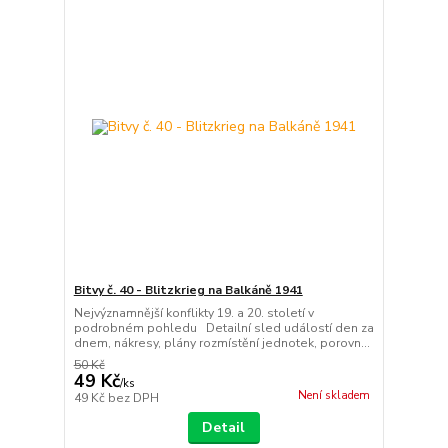
Bitvy č. 40 - Blitzkrieg na Balkáně 1941
Nejvýznamnější konflikty 19. a 20. století v
podrobném pohledu Detailní sled událostí den za
dnem, nákresy, plány rozmístění jednotek, porovn...
50 Kč
49 Kč
/
ks
Není skladem
49 Kč
bez DPH
Detail