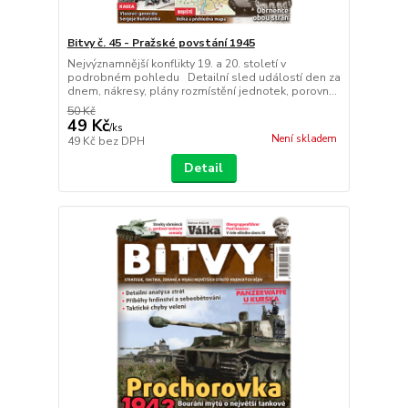
Bitvy č. 45 - Pražské povstání 1945
Nejvýznamnější konflikty 19. a 20. století v
podrobném pohledu Detailní sled událostí den za
dnem, nákresy, plány rozmístění jednotek, porovn...
50 Kč
49 Kč
/
ks
Není skladem
49 Kč
bez DPH
Detail