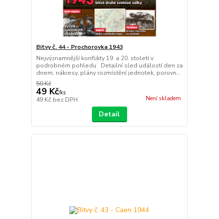
Bitvy č. 44 - Prochorovka 1943
Nejvýznamnější konflikty 19. a 20. století v
podrobném pohledu Detailní sled událostí den za
dnem, nákresy, plány rozmístění jednotek, porovn...
50 Kč
49 Kč
/
ks
Není skladem
49 Kč
bez DPH
Detail