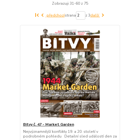
Zobrazuji 31-60 z 75
předchozí
strana
z 3
další
Bitvy č. 47 - Market Garden
Nejvýznamnější konflikty 19. a 20. století v
podrobném pohledu Detailní sled událostí den za