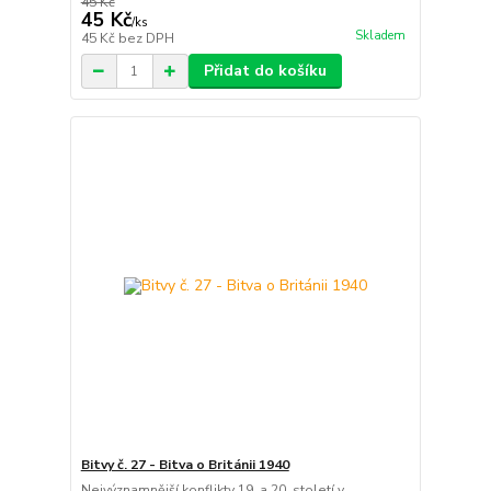
45 Kč
45 Kč
/
ks
Skladem
45 Kč
bez DPH
Přidat do košíku
Bitvy č. 27 - Bitva o Británii 1940
Nejvýznamnější konflikty 19. a 20. století v