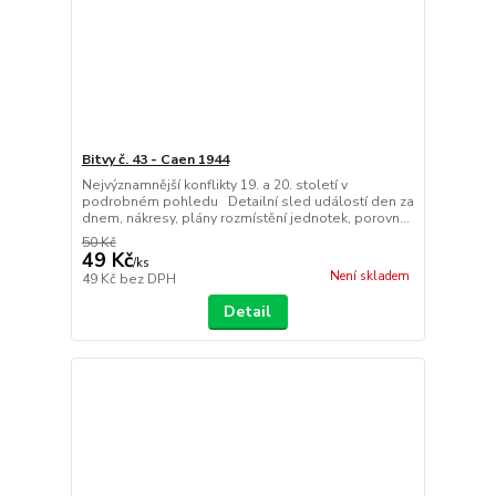
Bitvy č. 43 - Caen 1944
Nejvýznamnější konflikty 19. a 20. století v
podrobném pohledu Detailní sled událostí den za
dnem, nákresy, plány rozmístění jednotek, porovn...
50 Kč
49 Kč
/
ks
Není skladem
49 Kč
bez DPH
Detail