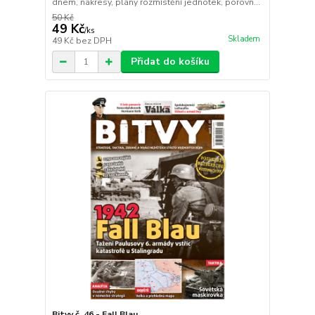
dnem, nákresy, plány rozmístění jednotek, porovn...
50 Kč
49 Kč
/
ks
Skladem
49 Kč
bez DPH
Přidat do košíku
Bitvy č. 46 - Fall Blau