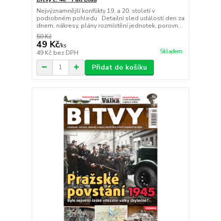
Nejvýznamnější konflikty 19. a 20. století v
podrobném pohledu Detailní sled událostí den za
dnem, nákresy, plány rozmístění jednotek, porovn...
50 Kč
49 Kč
/
ks
Skladem
49 Kč
bez DPH
Přidat do košíku