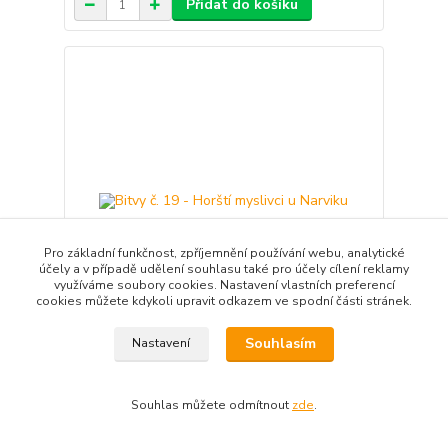
Přidat do košíku
Pro základní funkčnost, zpříjemnění používání webu, analytické
účely a v případě udělení souhlasu také pro účely cílení reklamy
využíváme soubory cookies. Nastavení vlastních preferencí
cookies můžete kdykoli upravit odkazem ve spodní části stránek.
Souhlasím
Nastavení
Bitvy č. 19 - Horští myslivci u Narviku
Nejvýznamnější konflikty 19. a 20. století v
podrobném pohledu Detailní sled událostí den za
Souhlas můžete odmítnout
zde
.
dnem, nákresy, plány rozmístění jednotek, porovn...
45 Kč