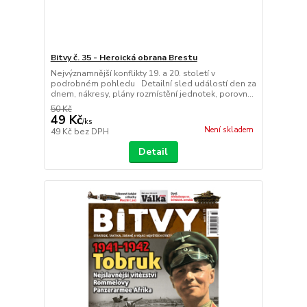
Bitvy č. 35 - Heroická obrana Brestu
Nejvýznamnější konflikty 19. a 20. století v
podrobném pohledu Detailní sled událostí den za
dnem, nákresy, plány rozmístění jednotek, porovn...
50 Kč
49 Kč
/
ks
Není skladem
49 Kč
bez DPH
Detail