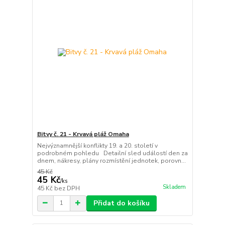
Bitvy č. 21 - Krvavá pláž Omaha
Nejvýznamnější konflikty 19. a 20. století v
podrobném pohledu Detailní sled událostí den za
dnem, nákresy, plány rozmístění jednotek, porovn...
45 Kč
45 Kč
/
ks
Skladem
45 Kč
bez DPH
Přidat do košíku