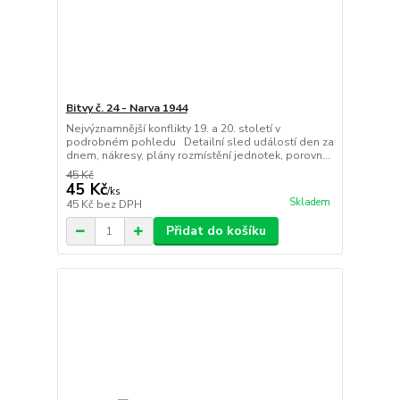
Bitvy č. 24 - Narva 1944
Nejvýznamnější konflikty 19. a 20. století v
podrobném pohledu Detailní sled událostí den za
dnem, nákresy, plány rozmístění jednotek, porovn...
45 Kč
45 Kč
/
ks
Skladem
45 Kč
bez DPH
Přidat do košíku