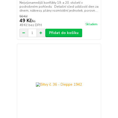
Nejvýznamnější konflikty 19. a 20. století v
podrobném pohledu Detailní sled událostí den za
dnem, nákresy, plány rozmístění jednotek, porovn...
50 Kč
49 Kč
/
ks
Skladem
49 Kč
bez DPH
Přidat do košíku