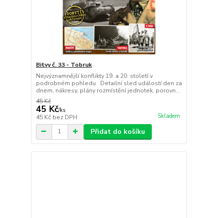
Bitvy č. 33 - Tobruk
Nejvýznamnější konflikty 19. a 20. století v
podrobném pohledu Detailní sled událostí den za
dnem, nákresy, plány rozmístění jednotek, porovn...
45 Kč
45 Kč
/
ks
Skladem
45 Kč
bez DPH
Přidat do košíku