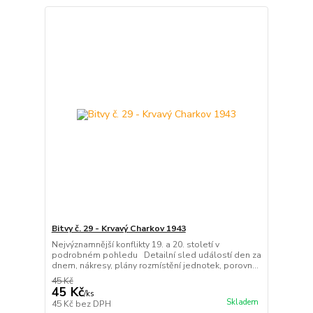
Bitvy č. 29 - Krvavý Charkov 1943
Nejvýznamnější konflikty 19. a 20. století v
podrobném pohledu Detailní sled událostí den za
dnem, nákresy, plány rozmístění jednotek, porovn...
45 Kč
45 Kč
/
ks
Skladem
45 Kč
bez DPH