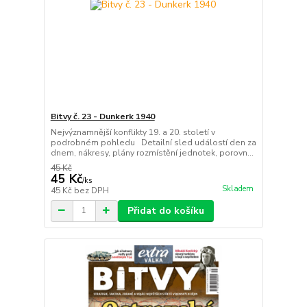
Bitvy č. 23 - Dunkerk 1940
Nejvýznamnější konflikty 19. a 20. století v
podrobném pohledu Detailní sled událostí den za
dnem, nákresy, plány rozmístění jednotek, porovn...
45 Kč
45 Kč
/
ks
Skladem
45 Kč
bez DPH
Přidat do košíku