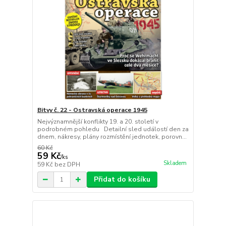
Bitvy č. 22 - Ostravská operace 1945
Nejvýznamnější konflikty 19. a 20. století v
podrobném pohledu Detailní sled událostí den za
dnem, nákresy, plány rozmístění jednotek, porovn...
60 Kč
59 Kč
/
ks
Skladem
59 Kč
bez DPH
Přidat do košíku