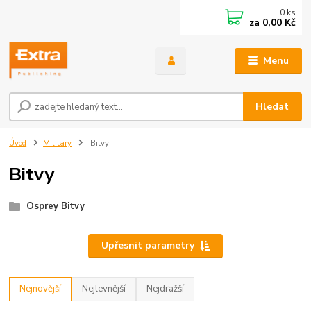
0
ks
za
0,00 Kč
Menu
Hledat
Úvod
Military
Bitvy
Bitvy
Osprey Bitvy
Upřesnit parametry
Nejnovější
Nejlevnější
Nejdražší