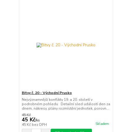
Bitvy č. 20 - Východní Prusko
Nejvýznamnější konflikty 19. a 20. století v
podrobném pohledu Detailní sled událostí den za
dnem, nákresy, plány rozmístění jednotek, porovn...
45 Kč
45 Kč
/
ks
Skladem
45 Kč
bez DPH