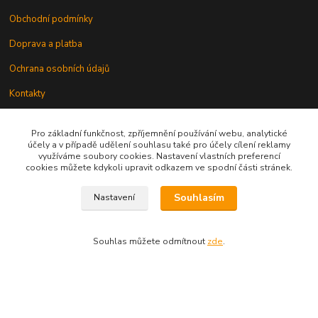
Obchodní podmínky
Doprava a platba
Ochrana osobních údajů
Kontakty
Odstoupení od smlouvy
Pro základní funkčnost, zpříjemnění používání webu, analytické
účely a v případě udělení souhlasu také pro účely cílení reklamy
využíváme soubory cookies. Nastavení vlastních preferencí
cookies můžete kdykoli upravit odkazem ve spodní části stránek.
Souhlasím
Nastavení
Kontakt
Souhlas můžete odmítnout
zde
.
knihy@epublishing.cz predplatne@epublishing.cz