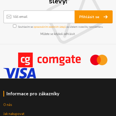
slevy!
Přihlásit se
Souhlasím se
zpracováním osobních údajů
za účelem rozesílky newsletteru.
Můžete se kdykoli odhlásit.
Informace pro zákazníky
O nás
Jak nakupovat