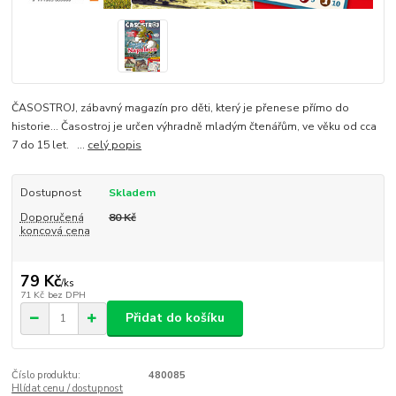
ČASOSTROJ, zábavný magazín pro děti, který je přenese přímo do
historie... Časostroj je určen výhradně mladým čtenářům, ve věku od cca
7 do 15 let. ...
celý popis
Dostupnost
Skladem
Doporučená
80 Kč
koncová cena
79 Kč
/
ks
71 Kč
bez DPH
Přidat do košíku
Číslo produktu:
480085
Hlídat cenu / dostupnost