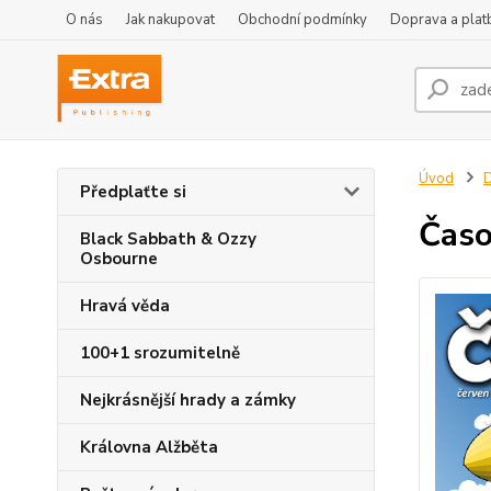
O nás
Jak nakupovat
Obchodní podmínky
Doprava a plat
Úvod
D
Předplaťte si
Časo
Black Sabbath & Ozzy
Osbourne
Hravá věda
100+1 srozumitelně
Nejkrásnější hrady a zámky
Královna Alžběta