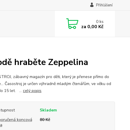
Přihlášení
0
ks
za
0,00 Kč
odě hraběte Zeppelina
ROJ, zábavný magazín pro děti, který je přenese přímo do
ie... Časostroj je určen výhradně mladým čtenářům, ve věku od
o 15 let. ...
celý popis
tupnost
Skladem
oručená koncová
80 Kč
na