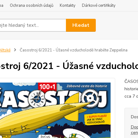
ba
Ochrana osobních údajů
Kontakty
Dárkové certifikáty
Hledat
ětské
Časostroj 6/2021 - Úžasné vzducholodě hraběte Zeppelina
stroj 6/2021 - Úžasné vzduchol
ČASOST
histor
cca 7 d
Dos
Dop
ce