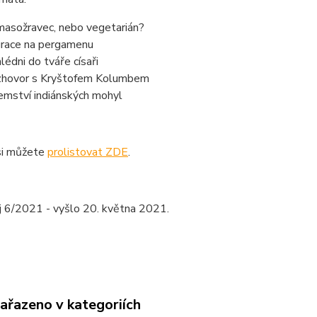
 masožravec, nebo vegetarián?
race na pergamenu
lédni do tváře císaři
hovor s Kryštofem Kolumbem
emství indiánských mohyl
si můžete
prolistovat ZDE
.
j 6/2021 - vyšlo 20. května 2021.
zařazeno v kategoriích