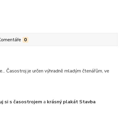
Komentáře
0
... Časostroj je určen výhradně mladým čtenářům, ve
j si s časostrojem
a
krásný plakát Stavba