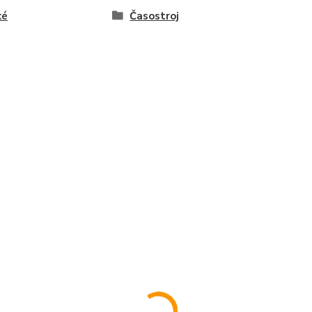
ké
Časostroj