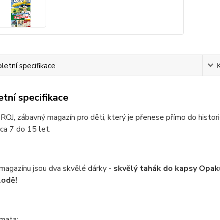
etní specifikace
tní specifikace
, zábavný magazín pro děti, který je přenese přímo do historie
ca 7 do 15 let.
magazínu jsou dva skvělé dárky -
skvělý tahák do kapsy Opaku
lodě!
émata: