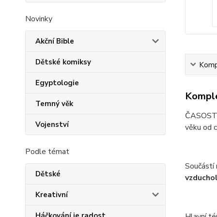
Novinky
Akční Bible
Dětské komiksy
Kompl
Egyptologie
Komple
Temný věk
ČASOSTROJ
Vojenství
věku od c
Podle témat
Součástí 
Dětské
vzducho
Kreativní
Háčkování je radost
Hlavní t