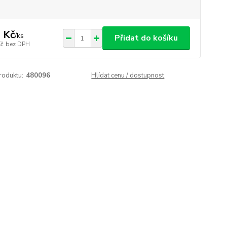
 Kč
/
ks
Přidat do košíku
Kč
bez DPH
roduktu:
480096
Hlídat cenu / dostupnost