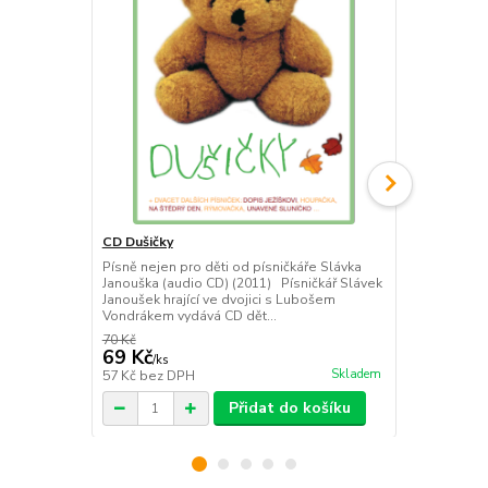
CD Dušičky
CD Koťata
Písně nejen pro děti od písničkáře Slávka
CD "Koťata" -
Janouška (audio CD) (2011) Písničkář Slávek
písničkáře Sl
Janoušek hrající ve dvojici s Lubošem
Jiří Žáček (
Vondrákem vydává CD dět...
Paleček / Do
70 Kč
70 Kč
69 Kč
69 Kč
/
ks
/
ks
Skladem
57 Kč
bez DPH
62 Kč
bez D
Přidat do košíku