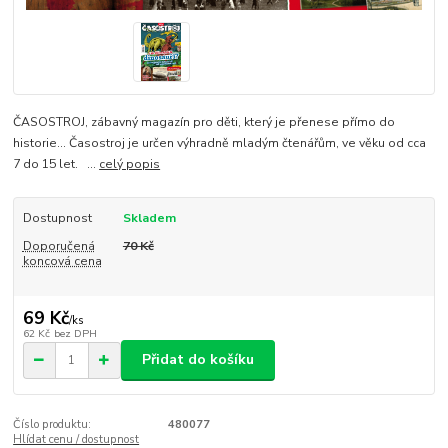
ČASOSTROJ, zábavný magazín pro děti, který je přenese přímo do
historie... Časostroj je určen výhradně mladým čtenářům, ve věku od cca
7 do 15 let. ...
celý popis
Dostupnost
Skladem
Doporučená
70 Kč
koncová cena
69 Kč
/
ks
62 Kč
bez DPH
Přidat do košíku
Číslo produktu:
480077
Hlídat cenu / dostupnost