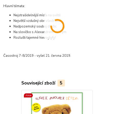
Hlavní témata:
Nejstrašidelnější místa na světě
Největší vzdušný obr všech dob
Nadpozemský souboj družic
Na slovíčko s Alexandrem Velikým
Rozlušti tajemné hieroglyfy!
Časostroj 7-8/2019 - vyšel 21. června 2019.
Související zboží
5
Akce
Akce