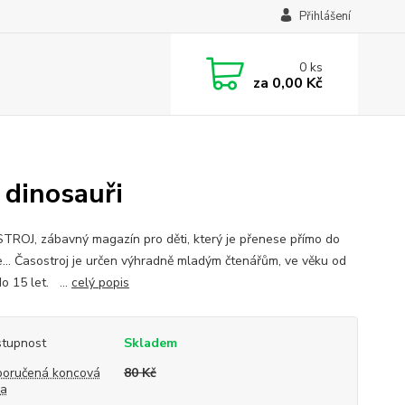
Přihlášení
0
ks
za
0,00 Kč
 dinosauři
ROJ, zábavný magazín pro děti, který je přenese přímo do
ie... Časostroj je určen výhradně mladým čtenářům, ve věku od
o 15 let. ...
celý popis
tupnost
Skladem
oručená koncová
80 Kč
na