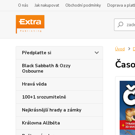
O nás
Jak nakupovat
Obchodní podmínky
Doprava a plat
Úvod
D
Předplaťte si
Časo
Black Sabbath & Ozzy
Osbourne
Hravá věda
100+1 srozumitelně
Nejkrásnější hrady a zámky
Královna Alžběta