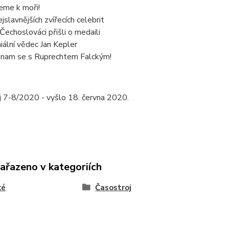
eme k moři!
ejslavnějších zvířecích celebrit
 Čechoslováci přišli o medaili
iální vědec Jan Kepler
nam se s Ruprechtem Falckým!
j 7-8/2020 - vyšlo 18. června 2020.
zařazeno v kategoriích
ké
Časostroj