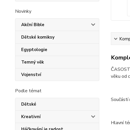
Novinky
Akční Bible
Dětské komiksy
Kompl
Egyptologie
Komple
Temný věk
ČASOSTROJ
Vojenství
věku od c
Podle témat
Součástí 
Dětské
Kreativní
Hlavní t
Háčkování je radost