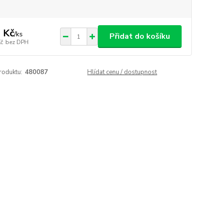
 Kč
/
ks
Přidat do košíku
Kč
bez DPH
roduktu:
480087
Hlídat cenu / dostupnost