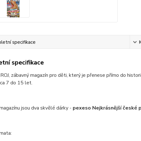
etní specifikace
tní specifikace
, zábavný magazín pro děti, který je přenese přímo do historie
ca 7 do 15 let.
magazínu jsou dva skvělé dárky -
pexeso Nejkrásnější české p
émata: