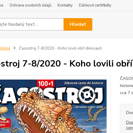
ba
Ochrana osobních údajů
Kontakty
Dárkové certifikáty
Hledat
ětské
Časostroj 7-8/2020 - Koho lovili obří dinosauři
stroj 7-8/2020 - Koho lovili obří
ČASOST
histor
cca 7 d
Dos
Dop
ce