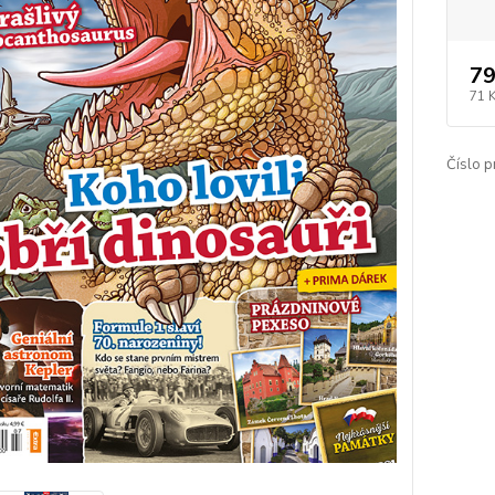
79
71 
Číslo p