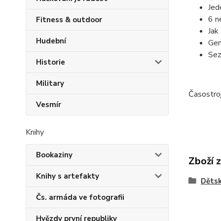
Jed
6 n
Fitness & outdoor
Jak
Hudební
Gen
Sez
Historie
Military
Časostro
Vesmír
Knihy
Bookaziny
Zboží 
Knihy s artefakty
Děts
Čs. armáda ve fotografii
Hvězdy první republiky