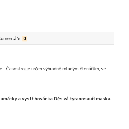
Komentáře
0
... Časostroj je určen výhradně mladým čtenářům, ve
amátky a vystřihovánka Děsivá tyranosauří maska.