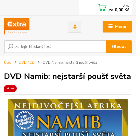
0
ks
za
0,00 Kč
Menu
Hledat
Úvod
DVD / CD
DVD Namib: nejstarší poušť světa
DVD Namib: nejstarší poušť světa
Akce