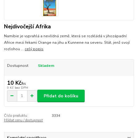
Nejdivočejší Afrika
Namibie je vyprahlá a nevlídná země, která se rozkládá v jihozápadní
Africe mezi řekami Orange na jihu a Kunnene na severu. Stát, jenž svojí
rozlohou ...
celý popis
Dostupnost
Skladem
10 Kč
/
ks
9 Kč
bez DPH
Přidat do košíku
Číslo produktu:
3334
Hlídat cenu / dostupnost