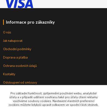
Informace pro zákazníky
O nás
Jak nakupovat
Obchodní podmínky
Doprava a platba
Ochrana osobních údajů
Kontakty
Odstoupení od smlouvy
Pro základní funkčnost, zpříjemnění používání webu, analytické
účely a v případě udělení souhlasu také pro účely cílení reklamy
využíváme soubory cookies. Nastavení vlastních preferencí
cookies můžete kdykoli upravit odkazem ve spodní části stránek.