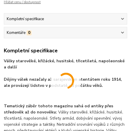
Hlídat cenu / dostupnost
Kompletní specifikace
Komentáře
0
Kompletní specifikace
Války starověké, křižácké, husitské, třicetiletá, napoleonské
a další
Dějiny válek nezačaly až sarajevským atentátem roku 1914,
ale provázejí lidstvo v podstatě od počátku věků.
Tematický záběr tohoto magazínu sahá od antiky přes
středověk až do novověku:
Války starověké, křižácké, husitské,
třicetiletá, napoleonské. Střety armád, dobývání opevnění, vývoj
vojenské strategie a taktiky. Netradiční srovnání vojáků z různých
epoch, představování aktérů a klubů vojenské historie. Války