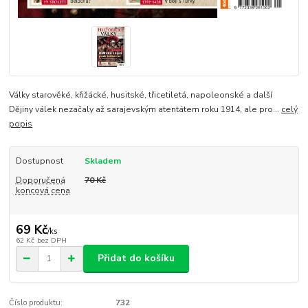
Války starověké, křižácké, husitské, třicetiletá, napoleonské a další
Dějiny válek nezačaly až sarajevským atentátem roku 1914, ale pro...
celý
popis
Dostupnost
Skladem
Doporučená
70 Kč
koncová cena
69 Kč
/
ks
62 Kč
bez DPH
Přidat do košíku
Číslo produktu:
732