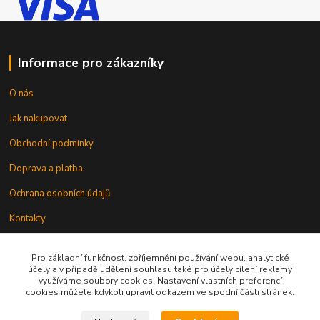
Informace pro zákazníky
O nás
Jak nakupovat
Obchodní podmínky
Doprava a platba
Ochrana osobních údajů
Kontakty
Odstoupení od smlouvy
Pro základní funkčnost, zpříjemnění používání webu, analytické
účely a v případě udělení souhlasu také pro účely cílení reklamy
využíváme soubory cookies. Nastavení vlastních preferencí
cookies můžete kdykoli upravit odkazem ve spodní části stránek.