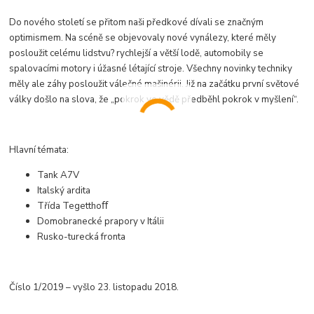
Do nového století se přitom naši předkové dívali se značným
optimismem. Na scéně se objevovaly nové vynálezy, které měly
posloužit celému lidstvu? rychlejší a větší lodě, automobily se
spalovacími motory i úžasné létající stroje. Všechny novinky techniky
měly ale záhy posloužit válečné mašinérii. Již na začátku první světové
války došlo na slova, že „pokrok ve vědě předběhl pokrok v myšlení“.
Hlavní témata:
Tank A7V
Italský ardita
Třída Tegetthoﬀ
Domobranecké prapory v Itálii
Rusko-turecká fronta
Číslo 1/2019 – vyšlo 23. listopadu 2018.