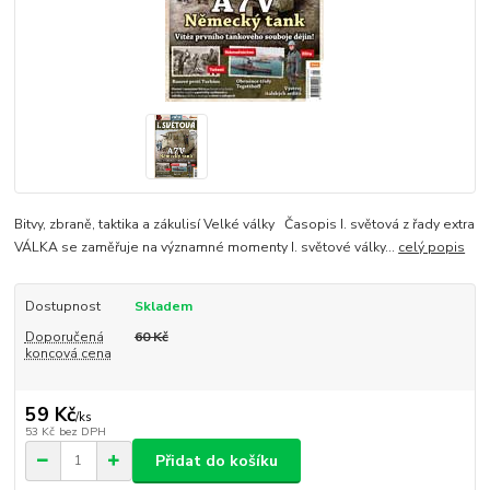
Bitvy, zbraně, taktika a zákulisí Velké války Časopis I. světová z řady extra
VÁLKA se zaměřuje na významné momenty I. světové války...
celý popis
Dostupnost
Skladem
Doporučená
60 Kč
koncová cena
59 Kč
/
ks
53 Kč
bez DPH
Přidat do košíku