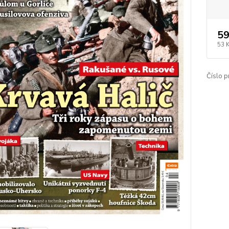
59
53 
Číslo p