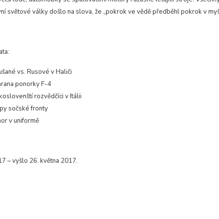
vní světové války došlo na slova, že „pokrok ve vědě předběhl pokrok v myš
ata:
šané vs. Rusové v Haliči
hrana ponorky F-4
oslovenští rozvědčíci v Itálii
py sočské fronty
or v uniformě
17 – vyšlo 26. května 2017.