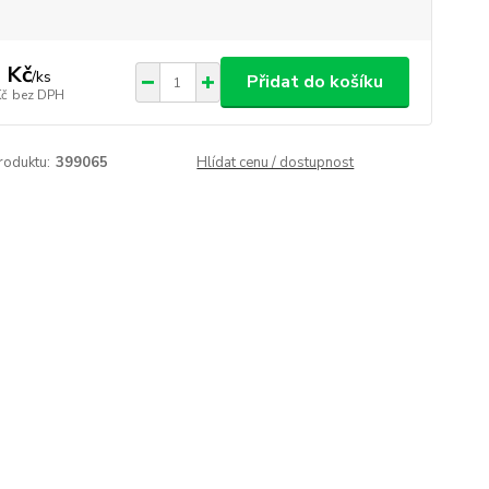
 Kč
/
ks
Přidat do košíku
Kč
bez DPH
roduktu:
399065
Hlídat cenu / dostupnost