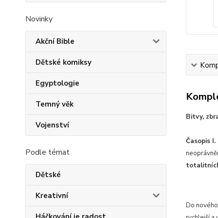
Novinky
Akční Bible
Dětské komiksy
Kompl
Egyptologie
Komple
Temný věk
Bitvy, zbr
Vojenství
Časopis I
Podle témat
neoprávněn
totalitníc
Dětské
Kreativní
Do nového 
Háčkování je radost
rychlejší a