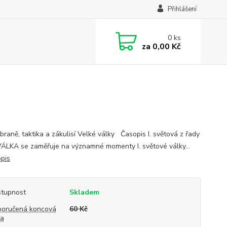
Přihlášení
0
ks
za
0,00 Kč
zbraně, taktika a zákulisí Velké války Časopis I. světová z řady
VÁLKA se zaměřuje na významné momenty I. světové války...
opis
tupnost
Skladem
oručená koncová
60 Kč
na