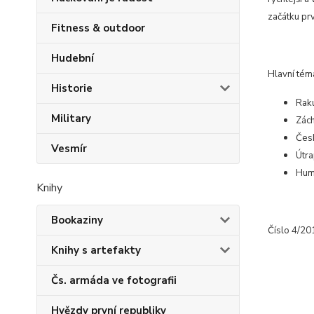
začátku pr
Fitness & outdoor
Hudební
Hlavní tém
Historie
Raku
Military
Zác
Česk
Vesmír
Útra
Hum
Knihy
Bookaziny
Číslo 4/20
Knihy s artefakty
Čs. armáda ve fotografii
Hvězdy první republiky