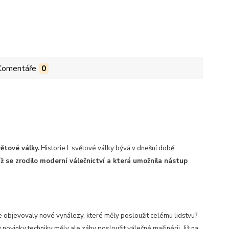
Komentáře
0
ětové války.
Historie I. světové války bývá v dnešní době
íž se zrodilo moderní válečnictví a která umožnila nástup
 objevovaly nové vynálezy, které měly posloužit celému lidstvu?
y novinky techniky měly ale záhy posloužit válečné mašinérii. Již na