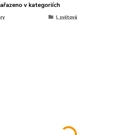
zařazeno v kategoriích
ary
I. světová