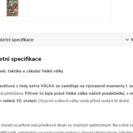
etní specifikace
tní specifikace
aně, taktika a zákulisí Velké války
. světová z řady extra VÁLKA se zaměřuje na významné momenty I. sv
ě přehlížena.
Přitom to byla právě Velká válka našich pradědečků, v n
h režimů 20. století.
Od první světové války vede přímá cesta k té druhé.
století se přitom naši předkové dívali se značným optimismem. Na scéně se
 větší lodě, automobily se spalovacími motory i úžasné létající stroje. Všechn