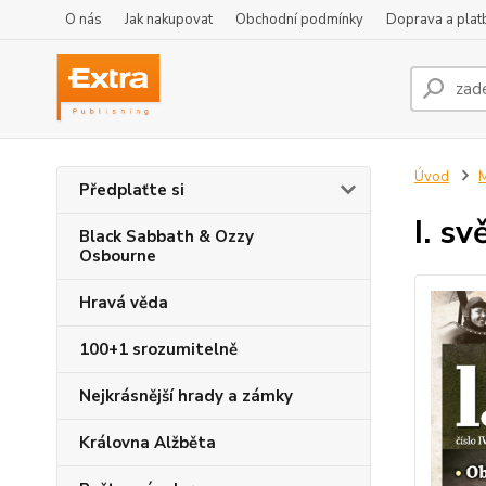
O nás
Jak nakupovat
Obchodní podmínky
Doprava a plat
Úvod
M
Předplaťte si
I. s
Black Sabbath & Ozzy
Osbourne
Hravá věda
100+1 srozumitelně
Nejkrásnější hrady a zámky
Královna Alžběta