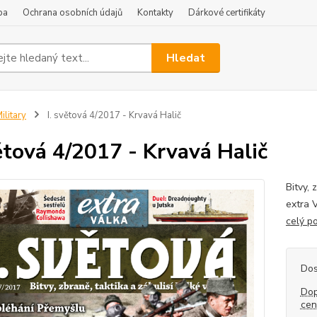
ba
Ochrana osobních údajů
Kontakty
Dárkové certifikáty
Hledat
ilitary
I. světová 4/2017 - Krvavá Halič
větová 4/2017 - Krvavá Halič
Bitvy, 
extra 
celý p
Dos
Dop
ce