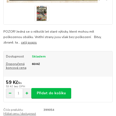
POZOR! Jedná se o několik let staré výtisky, které mohou mít
poškozenou obálku. Vnitřní strany jsou však bez poškození. Bitvy,
zbraně, ta...
celý popis
Dostupnost
Skladem
Doporučená
60 Kč
koncová cena
59 Kč
/
ks
53 Kč
bez DPH
Přidat do košíku
Číslo produktu:
399054
Hlídat cenu / dostupnost