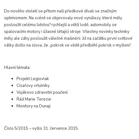
Do nového století se přitom naši předkové dívali se značným
optimismem. Na scéně se objevovaly nové vynálezy, které měly
posloužit celému lidstvu? rychlejší a větší lodě, automobily se
spalovacími motory i úžasné létající stroje. Všechny novinky techniky
měly ale záhy posloužit válečné mašinérii. Již na začátku první světové
války došlo na slova, že „pokrok ve vědě předběhl pokrok v myšlení“.
Hlavní témata:
Projekt Legiovlak
Císařovy vrtulníky
Vojákovo zdravotní poučení
Řád Marie Terezie
Monitory na Dunaji
Číslo 5/2015 – vyšlo 31. července 2015.