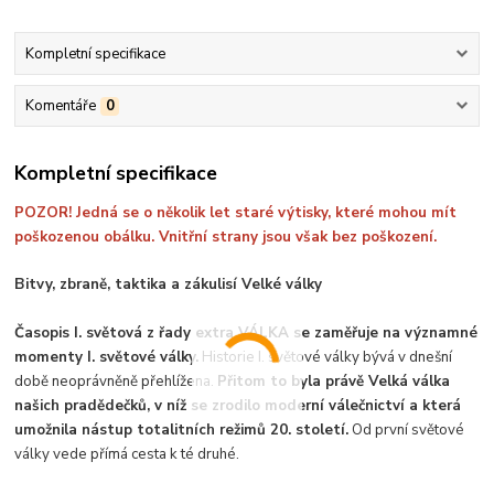
Kompletní specifikace
Komentáře
0
Kompletní specifikace
POZOR! Jedná se o několik let staré výtisky, které mohou mít
poškozenou obálku. Vnitřní strany jsou však bez poškození.
Bitvy, zbraně, taktika a zákulisí Velké války
Časopis I. světová z řady extra VÁLKA se zaměřuje na významné
momenty I. světové války.
Historie I. světové války bývá v dnešní
době neoprávněně přehlížena.
Přitom to byla právě Velká válka
našich pradědečků, v níž se zrodilo moderní válečnictví a která
umožnila nástup totalitních režimů 20. století.
Od první světové
války vede přímá cesta k té druhé.