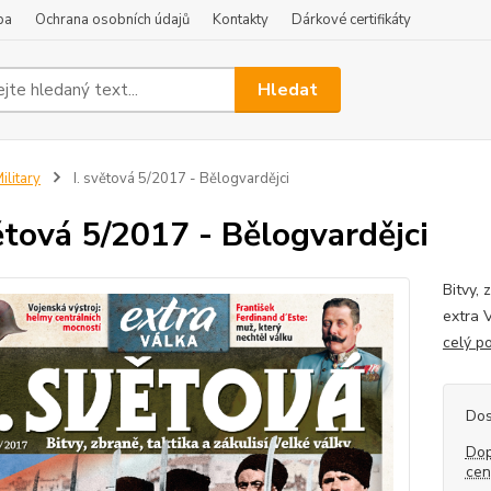
ba
Ochrana osobních údajů
Kontakty
Dárkové certifikáty
Hledat
ilitary
I. světová 5/2017 - Bělogvardějci
větová 5/2017 - Bělogvardějci
Bitvy, 
extra 
celý p
Dos
Dop
ce