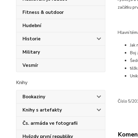
začátku pr
Fitness & outdoor
Hudební
Hlavní tém
Historie
Jak
Military
Boj 
Šed
Vesmír
těžk
Unik
Knihy
Bookaziny
Číslo 5/20
Knihy s artefakty
Čs. armáda ve fotografii
Komen
Hvězdy první republiky