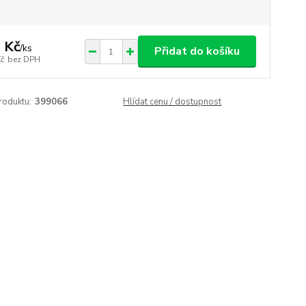
 Kč
/
ks
Přidat do košíku
Kč
bez DPH
roduktu:
399066
Hlídat cenu / dostupnost