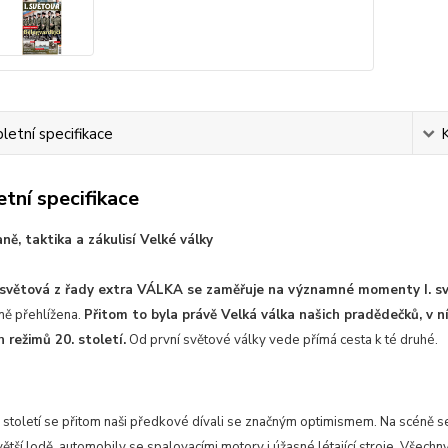
etní specifikace
tní specifikace
aně, taktika a zákulisí Velké války
. světová z řady extra VÁLKA se zaměřuje na významné momenty I. sv
ě přehlížena.
Přitom to byla právě Velká válka našich pradědečků, v n
h režimů 20. století.
Od první světové války vede přímá cesta k té druhé.
století se přitom naši předkové dívali se značným optimismem. Na scéně se
 větší lodě, automobily se spalovacími motory i úžasné létající stroje. Všechn