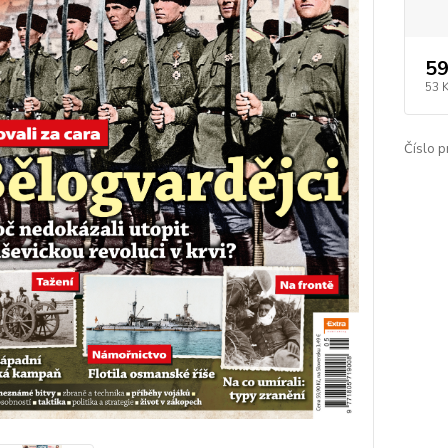
59
53 
Číslo p