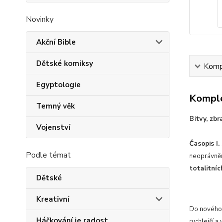
Novinky
Akční Bible
Dětské komiksy
Kompl
Egyptologie
Komple
Temný věk
Bitvy, zbr
Vojenství
Časopis I
Podle témat
neoprávněn
totalitníc
Dětské
Kreativní
Do nového 
Háčkování je radost
rychlejší a