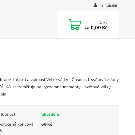
Přihlášení
0
ks
za
0,00 Kč
zbraně, taktika a zákulisí Velké války Časopis I. světová z řady
VÁLKA se zaměřuje na významné momenty I. světové války...
opis
tupnost
Skladem
oručená koncová
60 Kč
na