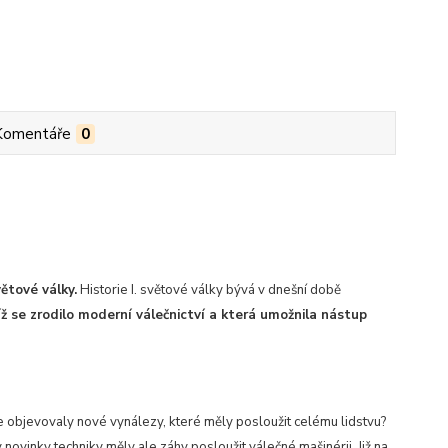
Komentáře
0
ětové války.
Historie I. světové války bývá v dnešní době
íž se zrodilo moderní válečnictví a která umožnila nástup
 objevovaly nové vynálezy, které měly posloužit celému lidstvu?
y novinky techniky měly ale záhy posloužit válečné mašinérii. Již na