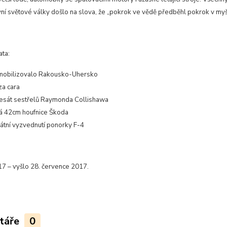
vní světové války došlo na slova, že „pokrok ve vědě předběhl pokrok v myš
ata:
 mobilizovalo Rakousko-Uhersko
za cara
esát sestřelů Raymonda Collishawa
á 42cm houfnice Škoda
átní vyzvednutí ponorky F-4
17 – vyšlo 28. července 2017.
táře
0