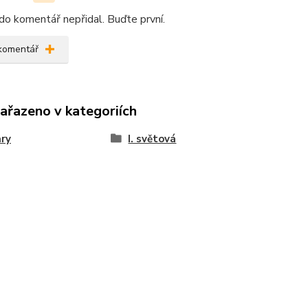
do komentář nepřidal. Buďte první.
 komentář
zařazeno v kategoriích
ary
I. světová