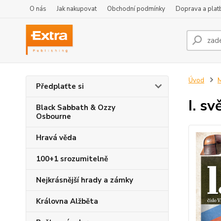
O nás
Jak nakupovat
Obchodní podmínky
Doprava a plat
Úvod
M
Předplaťte si
I. s
Black Sabbath & Ozzy
Osbourne
Hravá věda
100+1 srozumitelně
Nejkrásnější hrady a zámky
Královna Alžběta