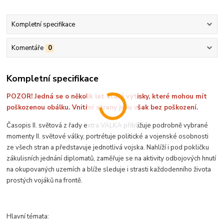
Kompletní specifikace
Komentáře
0
Kompletní specifikace
POZOR! Jedná se o několik let staré výtisky, které mohou mít
poškozenou obálku. Vnitřní strany jsou však bez poškození.
Časopis II. světová z řady extra VÁLKA přibližuje podrobně vybrané
momenty II. světové války, portrétuje politické a vojenské osobnosti
ze všech stran a představuje jednotlivá vojska. Nahlíží i pod pokličku
zákulisních jednání diplomatů, zaměřuje se na aktivity odbojových hnutí
na okupovaných uzemích a blíže sleduje i strasti každodenního života
prostých vojáků na frontě.
Hlavní témata: