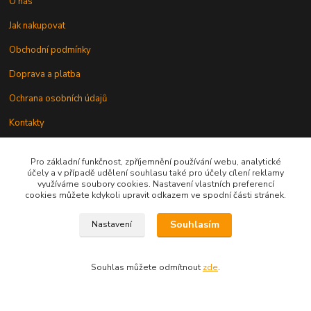
O nás
Jak nakupovat
Obchodní podmínky
Doprava a platba
Ochrana osobních údajů
Kontakty
Odstoupení od smlouvy
Pro základní funkčnost, zpříjemnění používání webu, analytické
účely a v případě udělení souhlasu také pro účely cílení reklamy
využíváme soubory cookies. Nastavení vlastních preferencí
cookies můžete kdykoli upravit odkazem ve spodní části stránek.
Souhlasím
Nastavení
Kontakt
Souhlas můžete odmítnout
zde
.
knihy@epublishing.cz predplatne@epublishing.cz