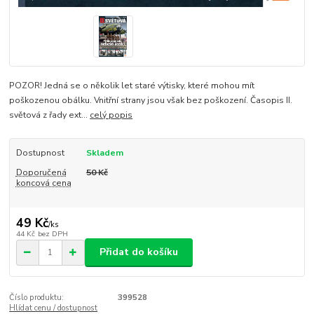
POZOR! Jedná se o několik let staré výtisky, které mohou mít
poškozenou obálku. Vnitřní strany jsou však bez poškození. Časopis II.
světová z řady ext...
celý popis
Dostupnost
Skladem
Doporučená
50 Kč
koncová cena
49 Kč
/
ks
44 Kč
bez DPH
Přidat do košíku
Číslo produktu:
399528
Hlídat cenu / dostupnost