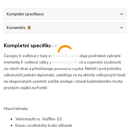
Kompletní specifikace
Komentáře
0
Kompletní specifikace
Časopis II. světová z řady extra VÁLKA přibližuje podrobně vybrané
momenty II. světové války, portrétuje politické a vojenské osobnosti
ze všech stran a představuje jednotlivá vojska. Nahlíží i pod pokličku
zákulisních jednání diplomatů, zaměřuje se na aktivity odbojových hnutí
na okupovaných uzemích a blíže sleduje i strasti každodenního života
prostých vojáků na frontě.
Hlavní témata:
Wehrmacht vs. Waﬀen-SS
Konec sovětského krále stíhaček