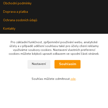
Obchodní podmínky
Doprava a platba
Ochrana osobních údajů
Kontakty
Odstoupení od smlouvy
Pro základní funkčnost, zpříjemnění používání webu, analytické
účely a v případě udělení souhlasu také pro účely cílení reklamy
využíváme soubory cookies. Nastavení vlastních preferencí
cookies můžete kdykoli upravit odkazem ve spodní části stránek.
Souhlasím
Nastavení
Kontakt
Souhlas můžete odmítnout
zde
.
knihy@epublishing.cz predplatne@epublishing.cz