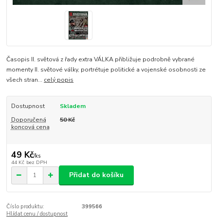
Časopis II. světová z řady extra VÁLKA přibližuje podrobně vybrané
momenty II. světové války, portrétuje politické a vojenské osobnosti ze
všech stran...
celý popis
Dostupnost
Skladem
Doporučená
50 Kč
koncová cena
49 Kč
/
ks
44 Kč
bez DPH
Přidat do košíku
Číslo produktu:
399566
Hlídat cenu / dostupnost