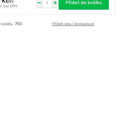
 Kč
/
ks
Přidat do košíku
Kč
bez DPH
roduktu:
750
Hlídat cenu / dostupnost