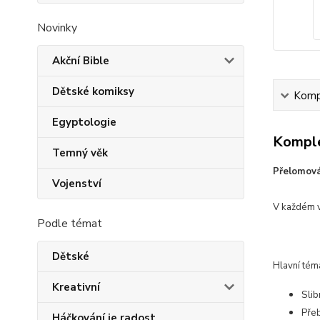
Novinky
Akční Bible
Dětské komiksy
Kompl
Egyptologie
Komple
Temný věk
Přelomová
Vojenství
V každém v
Podle témat
Dětské
Hlavní tém
Kreativní
Slib
Pře
Háčkování je radost