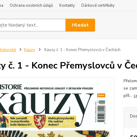
ba
Ochrana osobních údajů
Kontakty
Dárkové certifikáty
Hledat
istorické
Kauzy
Kauzy č. 1 - Konec Přemyslovců v Čechách
y č. 1 - Konec Přemyslovců v Č
Přelom
se zam
příl...
c
Dos