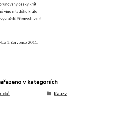
orunovaný český král
é víno mladého krále
vyvraždil Přemyslovce?
yšlo 1. července 2011.
zařazeno v kategoriích
rické
Kauzy