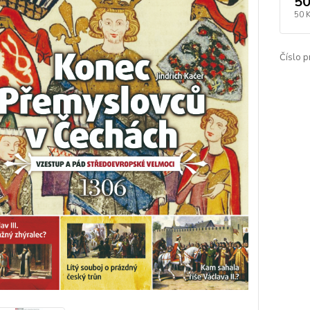
50
50 
Číslo p