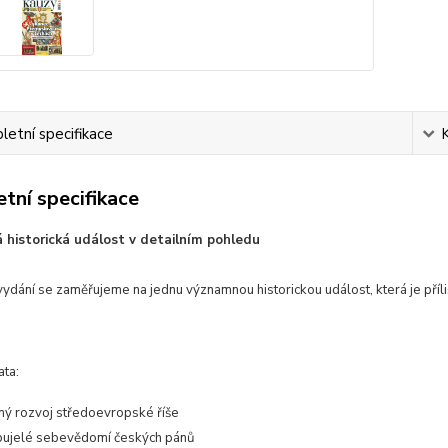
etní specifikace
tní specifikace
 historická událost v detailním pohledu
ydání se zaměřujeme na jednu významnou historickou událost, která je příl
ata:
ný rozvoj středoevropské říše
bujelé sebevědomí českých pánů