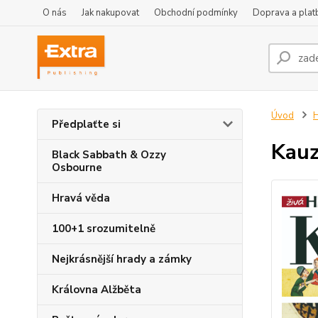
O nás
Jak nakupovat
Obchodní podmínky
Doprava a plat
Úvod
H
Předplaťte si
Kauz
Black Sabbath & Ozzy
Osbourne
Hravá věda
100+1 srozumitelně
Nejkrásnější hrady a zámky
Královna Alžběta