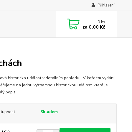
Přihlášení
0
ks
za
0,00 Kč
echách
ová historická událost v detailním pohledu V každém vydání
ěřujeme na jednu významnou historickou událost, která je
elý popis
tupnost
Skladem