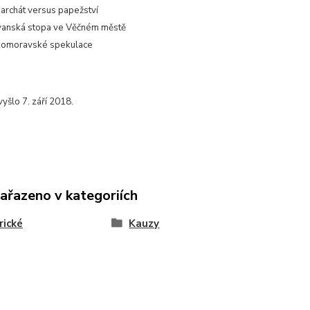
iarchát versus papežství
vanská stopa ve Věčném městě
komoravské spekulace
vyšlo 7. září 2018.
zařazeno v kategoriích
rické
Kauzy