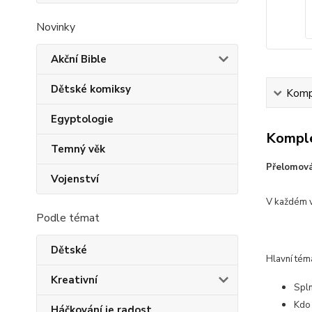
Novinky
Akční Bible
Dětské komiksy
Kompl
Egyptologie
Komple
Temný věk
Přelomová
Vojenství
V každém v
Podle témat
Dětské
Hlavní tém
Kreativní
Spln
Kdo 
Háčkování je radost