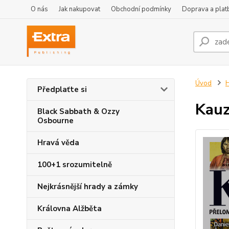
O nás
Jak nakupovat
Obchodní podmínky
Doprava a plat
Úvod
H
Předplaťte si
Kauz
Black Sabbath & Ozzy
Osbourne
Hravá věda
100+1 srozumitelně
Nejkrásnější hrady a zámky
Královna Alžběta