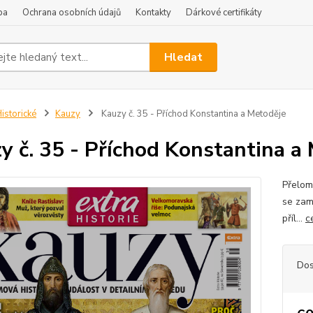
ba
Ochrana osobních údajů
Kontakty
Dárkové certifikáty
Hledat
istorické
Kauzy
Kauzy č. 35 - Příchod Konstantina a Metoděje
y č. 35 - Příchod Konstantina a
Přelom
se zam
příl...
c
Dos