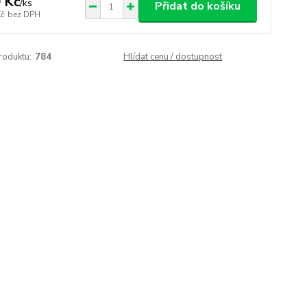
 Kč
/
ks
Přidat do košíku
Kč
bez DPH
roduktu:
784
Hlídat cenu / dostupnost