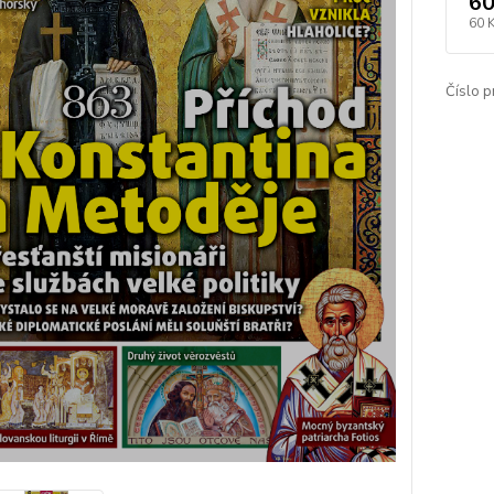
60
60 
Číslo p