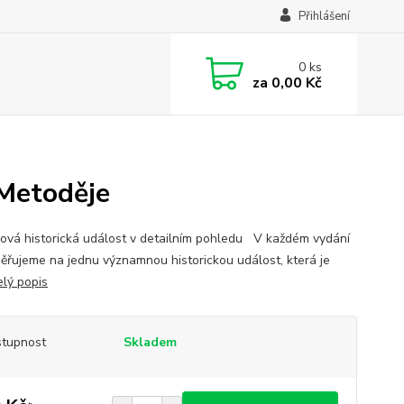
Přihlášení
0
ks
za
0,00 Kč
 Metoděje
ová historická událost v detailním pohledu V každém vydání
ěřujeme na jednu významnou historickou událost, která je
elý popis
tupnost
Skladem