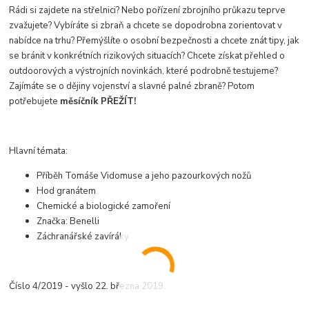
Rádi si zajdete na střelnici? Nebo pořízení zbrojního průkazu teprve
zvažujete? Vybíráte si zbraň a chcete se dopodrobna zorientovat v
nabídce na trhu? Přemýšlíte o osobní bezpečnosti a chcete znát tipy, jak
se bránit v konkrétních rizikových situacích? Chcete získat přehled o
outdoorových a výstrojních novinkách, které podrobně testujeme?
Zajímáte se o dějiny vojenství a slavné palné zbraně? Potom
potřebujete
měsíčník PŘEŽÍT!
Hlavní témata:
Příběh Tomáše Vidomuse a jeho pazourkových nožů
Hod granátem
Chemické a biologické zamoření
Značka: Benelli
Záchranářské zavíráky
Číslo 4/2019 - vyšlo 22. března 2019.