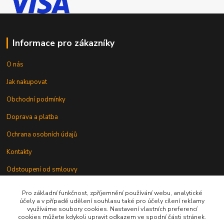
Informace pro zákazníky
O nás
Jak nakupovat
Obchodní podmínky
Doprava a platba
Ochrana osobních údajů
Kontakty
Odstoupení od smlouvy
Pro základní funkčnost, zpříjemnění používání webu, analytické
účely a v případě udělení souhlasu také pro účely cílení reklamy
využíváme soubory cookies. Nastavení vlastních preferencí
cookies můžete kdykoli upravit odkazem ve spodní části stránek.