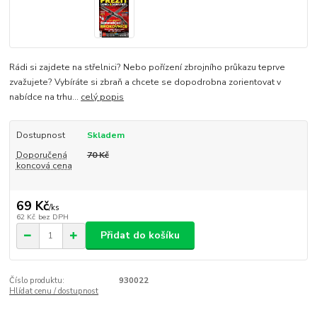
Rádi si zajdete na střelnici? Nebo pořízení zbrojního průkazu teprve
zvažujete? Vybíráte si zbraň a chcete se dopodrobna zorientovat v
nabídce na trhu...
celý popis
Dostupnost
Skladem
Doporučená
70 Kč
koncová cena
69 Kč
/
ks
62 Kč
bez DPH
Přidat do košíku
Číslo produktu:
930022
Hlídat cenu / dostupnost