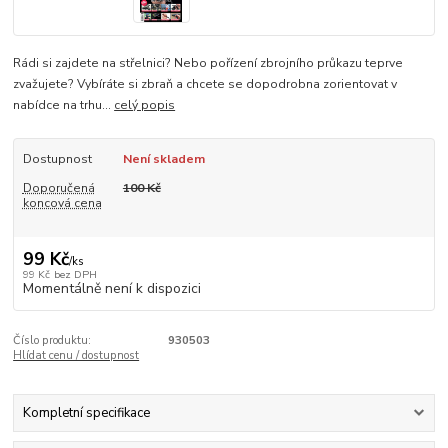
Rádi si zajdete na střelnici? Nebo pořízení zbrojního průkazu teprve
zvažujete? Vybíráte si zbraň a chcete se dopodrobna zorientovat v
nabídce na trhu...
celý popis
Dostupnost
Není skladem
Doporučená
100 Kč
koncová cena
99 Kč
/
ks
99 Kč
bez DPH
Momentálně není k dispozici
Číslo produktu:
930503
Hlídat cenu / dostupnost
Kompletní specifikace