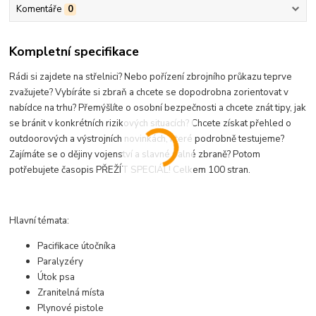
Komentáře
0
Kompletní specifikace
Rádi si zajdete na střelnici? Nebo pořízení zbrojního průkazu teprve
zvažujete? Vybíráte si zbraň a chcete se dopodrobna zorientovat v
nabídce na trhu? Přemýšlíte o osobní bezpečnosti a chcete znát tipy, jak
se bránit v konkrétních rizikových situacích? Chcete získat přehled o
outdoorových a výstrojních novinkách, které podrobně testujeme?
Zajímáte se o dějiny vojenství a slavné palné zbraně? Potom
potřebujete časopis PŘEŽÍT SPECIÁL! Celkem 100 stran.
Hlavní témata:
Pacifikace útočníka
Paralyzéry
Útok psa
Zranitelná místa
Plynové pistole