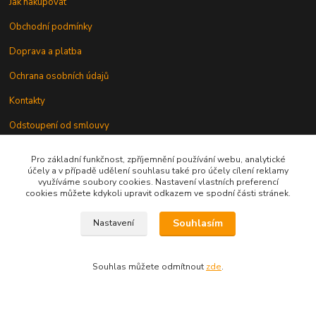
Jak nakupovat
Obchodní podmínky
Doprava a platba
Ochrana osobních údajů
Kontakty
Odstoupení od smlouvy
Pro základní funkčnost, zpříjemnění používání webu, analytické
účely a v případě udělení souhlasu také pro účely cílení reklamy
využíváme soubory cookies. Nastavení vlastních preferencí
cookies můžete kdykoli upravit odkazem ve spodní části stránek.
Kontakt
Souhlasím
Nastavení
Souhlas můžete odmítnout
zde
.
knihy@epublishing.cz predplatne@epublishing.cz