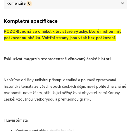
Komentáře
0
Kompletní specifikace
POZOR! Jedná se o několik let staré výtisky, které mohou mít
poškozenou obálku. Vnitřní strany jsou však bez poškození.
Exkluzivní magazín stoprocentně věnovaný české historii.
Nabízíme odlišný, unikátní přístup: detailně a poutavě zpracovaná
historická témata ze všech epoch českých dějin; nový pohled na známé
osobnosti; nové žánry, přibližující běžný život obyvatel zemí Koruny
české; vzdušnou, velkorysou a přehlednou grafiku.
Hlavní témata: