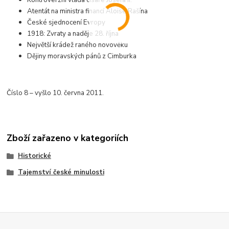
Kontroverzní vláda císaře Josefa II.
Atentát na ministra financí Aloise Rašína
České sjednocení Evropy
1918: Zvraty a naděje 28. října
Největší krádež raného novověku
Dějiny moravských pánů z Cimburka
Číslo 8 – vyšlo 10. června 2011.
Zboží zařazeno v kategoriích
Historické
Tajemství české minulosti