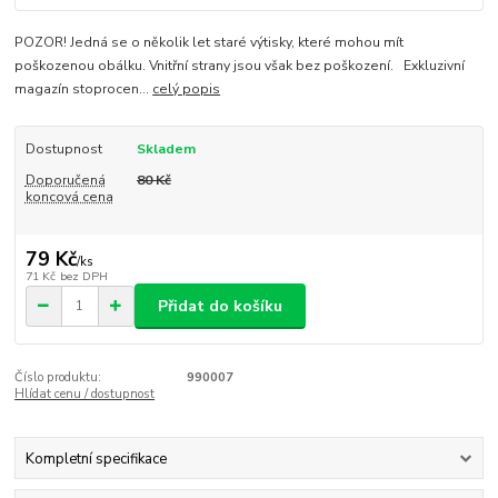
POZOR! Jedná se o několik let staré výtisky, které mohou mít
poškozenou obálku. Vnitřní strany jsou však bez poškození. Exkluzivní
magazín stoprocen...
celý popis
Dostupnost
Skladem
Doporučená
80 Kč
koncová cena
79 Kč
/
ks
71 Kč
bez DPH
Přidat do košíku
Číslo produktu:
990007
Hlídat cenu / dostupnost
Kompletní specifikace