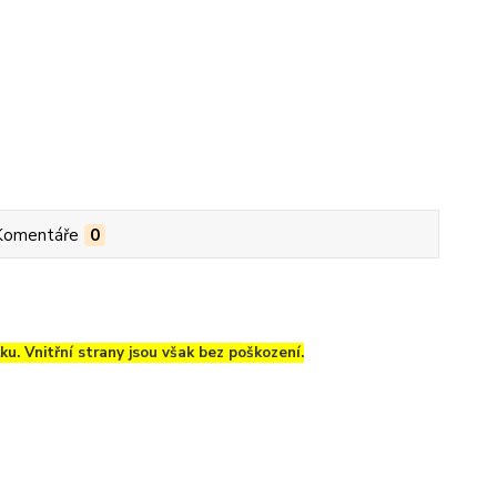
Komentáře
0
u. Vnitřní strany jsou však bez poškození.