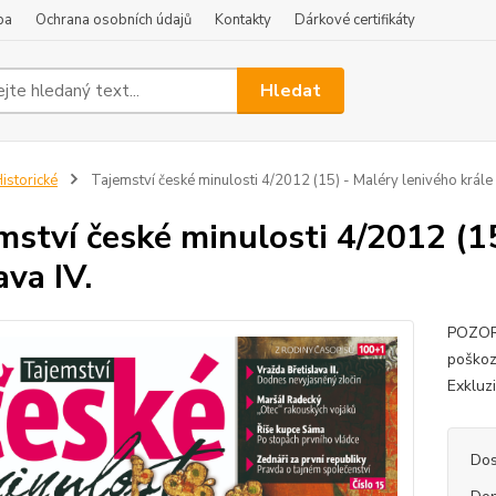
ba
Ochrana osobních údajů
Kontakty
Dárkové certifikáty
Hledat
istorické
Tajemství české minulosti 4/2012 (15) - Maléry lenivého krále 
mství české minulosti 4/2012 (15
ava IV.
POZOR!
poškoz
Exkluz
Dos