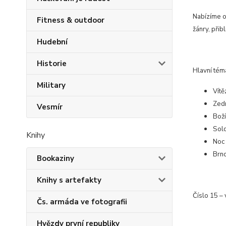
Nabízíme o
Fitness & outdoor
žánry, přib
Hudební
Historie
Hlavní tém
Military
Vítě
Zed
Vesmír
Bož
Sold
Knihy
Noc 
Brno
Bookaziny
Knihy s artefakty
Číslo 15 – 
Čs. armáda ve fotografii
Hvězdy první republiky