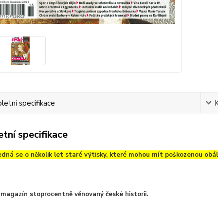
etní specifikace
tní specifikace
dná se o několik let staré výtisky, které mohou mít poškozenou obálk
í magazín stoprocentně věnovaný české historii.