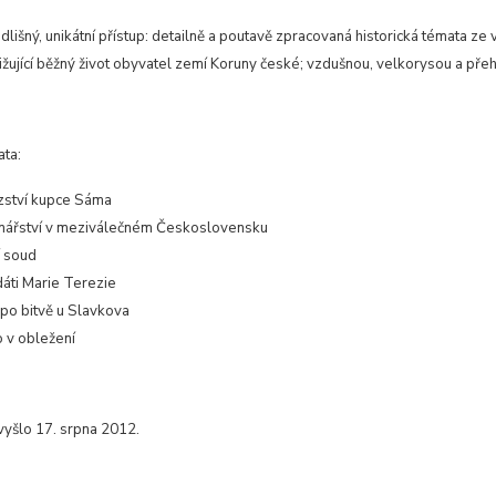
dlišný, unikátní přístup: detailně a poutavě zpracovaná historická témata z
ližující běžný život obyvatel zemí Koruny české; vzdušnou, velkorysou a pře
ata:
zství kupce Sáma
nářství v meziválečném Československu
í soud
áti Marie Terezie
po bitvě u Slavkova
 v obležení
vyšlo 17. srpna 2012.