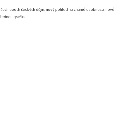
e všech epoch českých dějin; nový pohled na známé osobnosti; nové
hlednou grafiku.