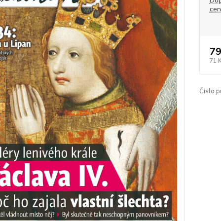
Dop
ce
79
71 
Číslo p