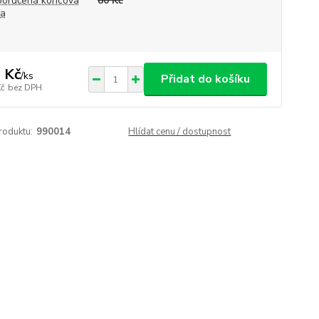
oručená koncová
80 Kč
na
 Kč
/
ks
Přidat do košíku
Kč
bez DPH
roduktu:
990014
Hlídat cenu / dostupnost