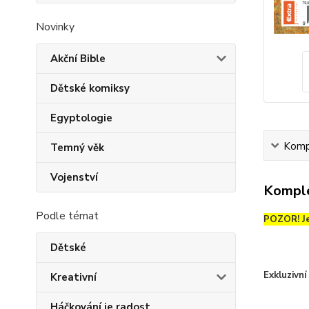
Novinky
Akční Bible
Dětské komiksy
Egyptologie
Kompl
Temný věk
Vojenství
Komple
Podle témat
POZOR! Je
Dětské
Exkluzivn
Kreativní
Háčkování je radost