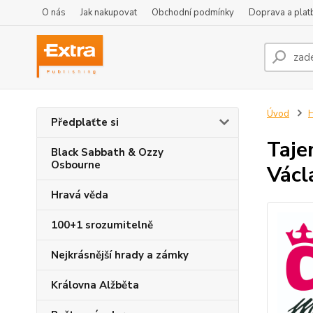
O nás
Jak nakupovat
Obchodní podmínky
Doprava a plat
Úvod
H
Předplaťte si
Taje
Black Sabbath & Ozzy
Osbourne
Václ
Hravá věda
100+1 srozumitelně
Nejkrásnější hrady a zámky
Královna Alžběta