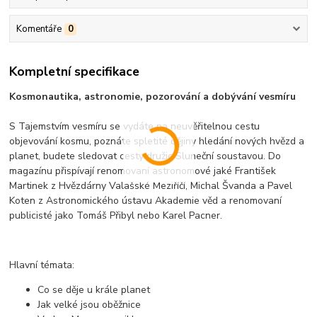
Komentáře
0
Kompletní specifikace
Kosmonautika, astronomie, pozorování a dobývání vesmíru
S Tajemstvím vesmíru se vydáte na neuvěřitelnou cestu
objevování kosmu, poznáte spletité dějiny hledání nových hvězd a
planet, budete sledovat cesty družic Sluneční soustavou. Do
magazínu přispívají renomovaní astronomové jaké František
Martinek z Hvězdárny Valašské Meziříčí, Michal Švanda a Pavel
Koten z Astronomického ústavu Akademie věd a renomovaní
publicisté jako Tomáš Přibyl nebo Karel Pacner.
Hlavní témata:
Co se děje u krále planet
Jak velké jsou oběžnice