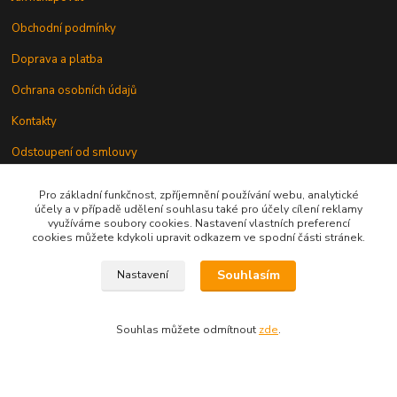
Obchodní podmínky
Doprava a platba
Ochrana osobních údajů
Kontakty
Odstoupení od smlouvy
Pro základní funkčnost, zpříjemnění používání webu, analytické
účely a v případě udělení souhlasu také pro účely cílení reklamy
využíváme soubory cookies. Nastavení vlastních preferencí
cookies můžete kdykoli upravit odkazem ve spodní části stránek.
Kontakt
Souhlasím
Nastavení
Souhlas můžete odmítnout
zde
.
knihy@epublishing.cz predplatne@epublishing.cz