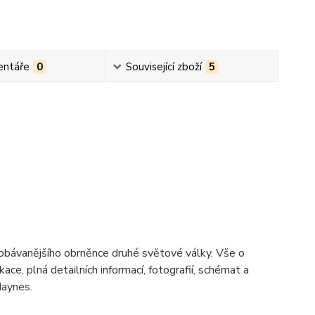
ntáře
0
Související zboží
5
obávanějšího obrněnce druhé světové války. Vše o
, plná detailních informací, fotografií, schémat a
Haynes.