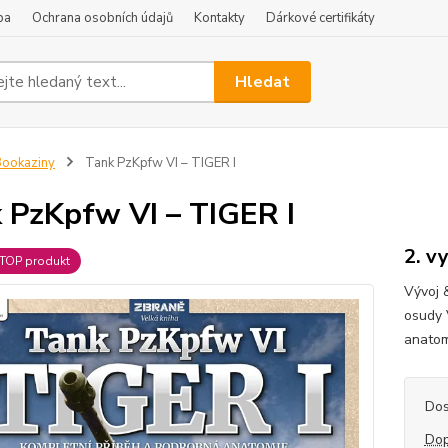
ba
Ochrana osobních údajů
Kontakty
Dárkové certifikáty
Hledat
ookaziny
Tank PzKpfw VI – TIGER I
 PzKpfw VI – TIGER I
2. v
TOP produkt
Vývoj 
osudy 
anatom
Dos
Dop