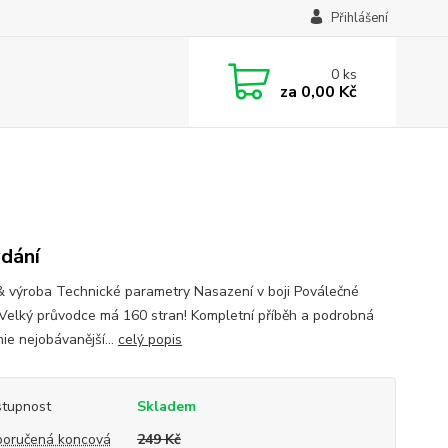
Přihlášení
0
ks
za
0,00 Kč
ydání
& výroba Technické parametry Nasazení v boji Poválečné
Velký průvodce má 160 stran! Kompletní příběh a podrobná
ie nejobávanější...
celý popis
tupnost
Skladem
oručená koncová
249 Kč