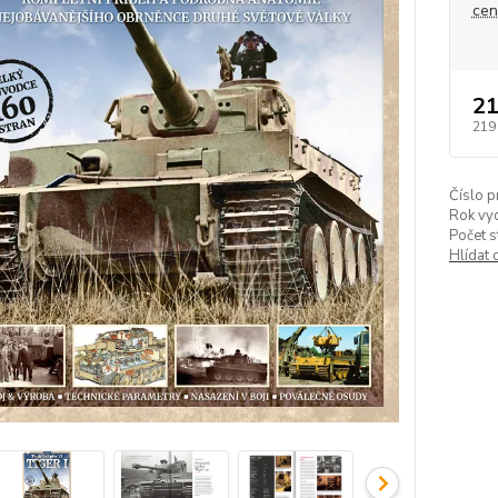
ce
21
219
Číslo p
Rok vyd
Počet s
Hlídat 