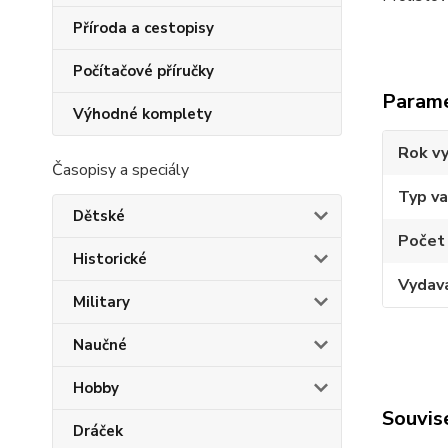
Příroda a cestopisy
Počítačové příručky
Param
Výhodné komplety
Rok vy
Časopisy a speciály
Typ v
Dětské
Počet
Historické
Vydav
Military
Naučné
Hobby
Souvise
Dráček