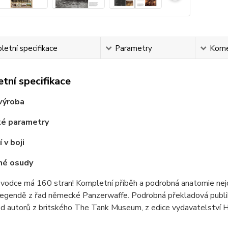
etní specifikace
Parametry
Kome
tní specifikace
výroba
ké parametry
 v boji
né osudy
ůvodce má 160 stran! Kompletní příběh a podrobná anatomie nej
egendě z řad německé Panzerwaffe. Podrobná překladová publikace
 od autorů z britského The Tank Museum, z edice vydavatelství 