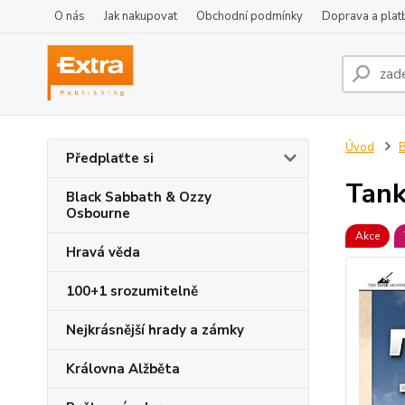
O nás
Jak nakupovat
Obchodní podmínky
Doprava a plat
Úvod
B
Předplaťte si
Tank
Black Sabbath & Ozzy
Osbourne
Akce
Hravá věda
100+1 srozumitelně
Nejkrásnější hrady a zámky
Královna Alžběta