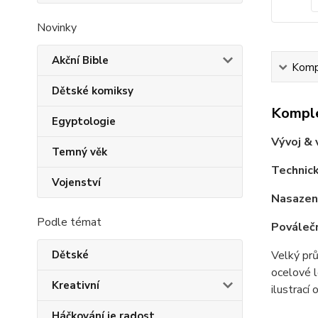
Novinky
Akční Bible
Kompl
Dětské komiksy
Komple
Egyptologie
Vývoj & 
Temný věk
Technic
Vojenství
Nasazení
Podle témat
Pováleč
Dětské
Velký pr
ocelové l
Kreativní
ilustrací
Háčkování je radost