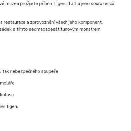
é muzea prožijete příběh Tigeru 131 a jeho sourozenců
 byla restaurace a zprovoznění všech jeho komponent.
tí osádek s tímto sedmapadesátitunovým monstrem
nil tak nebezpečného soupeře
empláře
 kolosu
ér tigeru