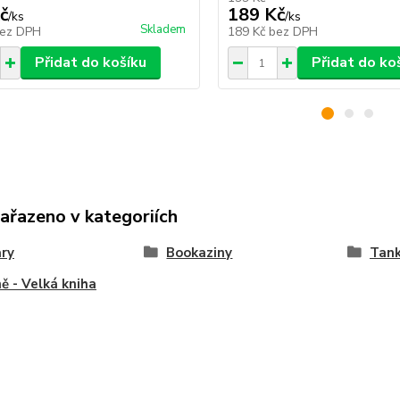
č
189 Kč
/
ks
/
ks
Skladem
ez DPH
189 Kč
bez DPH
Přidat do košíku
Přidat do ko
zařazeno v kategoriích
ary
Bookaziny
Tan
ě - Velká kniha