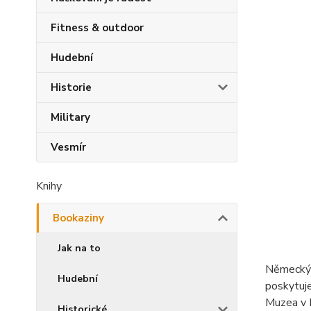
Fitness & outdoor
Hudební
Historie
Military
Vesmír
Knihy
Bookaziny
Jak na to
Německý 
Hudební
poskytuje
Muzea v B
Historické