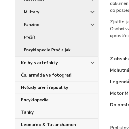
dokument
do posled
Military
Zjistíte,
Fanzine
Osobní v
uprostřed
Přežít
Encyklopedie Proč a jak
Z obsahu
Knihy s artefakty
Mohutná 
Čs. armáda ve fotografii
Legendár
Hvězdy první republiky
Motor M
Encyklopedie
Do posle
Tanky
Leonardo & Tutanchamon
Prolisto