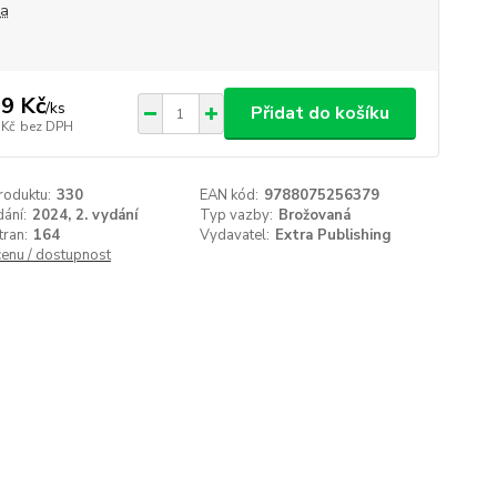
na
9 Kč
/
ks
Přidat do košíku
 Kč
bez DPH
roduktu:
330
EAN kód:
9788075256379
ání:
2024, 2. vydání
Typ vazby:
Brožovaná
tran:
164
Vydavatel:
Extra Publishing
cenu / dostupnost