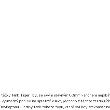
těžký tank Tiger I byl se svým slavným 88mm kanonem nejobáva
 výjimečný pohled na spletité osudy jednoho z těchto fascinujíc
ovingtonu – jediný tank tohoto typu, který byl kdy zrekonstruov