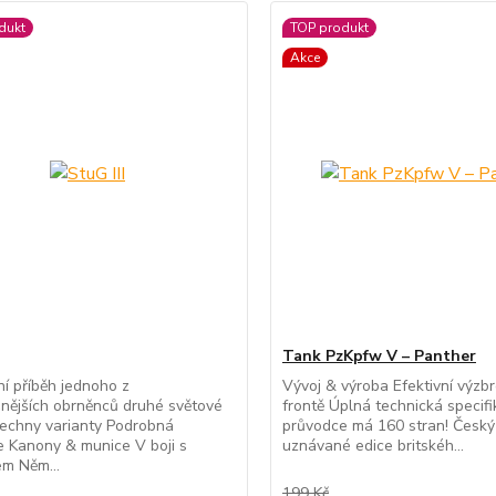
dukt
TOP produkt
Akce
Tank PzKpfw V – Panther
í příběh jednoho z
Vývoj & výroba Efektivní výzbr
nějších obrněnců druhé světové
frontě Úplná technická specif
echny varianty Podrobná
průvodce má 160 stran! Český
 Kanony & munice V boji s
uznávané edice britskéh...
em Něm...
199 Kč