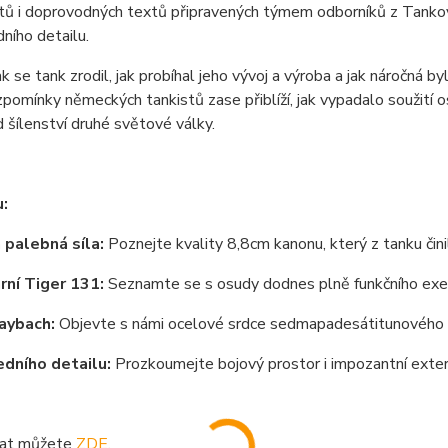
ů i doprovodných textů připravených týmem odborníků z Tankov
ního detailu.
 jak se tank zrodil, jak probíhal jeho vývoj a výroba a jak náročná
zpomínky německých tankistů zase přiblíží, jak vypadalo souži
 šílenství druhé světové války.
:
palebná síla:
Poznejte kvality 8,8cm kanonu, který z tanku či
ní Tiger 131:
Seznamte se s osudy dodnes plně funkčního ex
aybach:
Objevte s námi ocelové srdce sedmapadesátitunového
dního detailu:
Prozkoumejte bojový prostor i impozantní exteri
vat můžete
ZDE
.