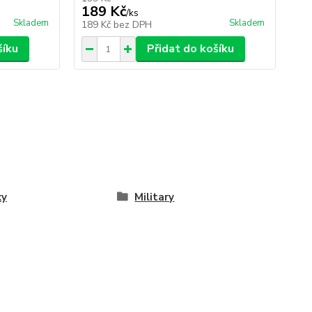
189 Kč
2
/
ks
Skladem
Skladem
189 Kč
bez DPH
21
šíku
Přidat do košíku
ky
Military