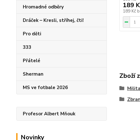
189 K
Hromadné odběry
189 Kč
b
Dráček – Kresli, stříhej, čti!
Pro děti
333
Přátelé
Sherman
Zboží 
MS ve fotbale 2026
Milit
Zbran
Profesor Albert Mňouk
Novinky