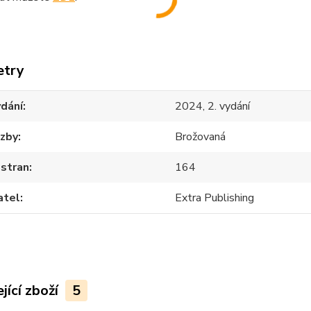
etry
dání
2024, 2. vydání
azby
Brožovaná
 stran
164
atel
Extra Publishing
jící zboží
5