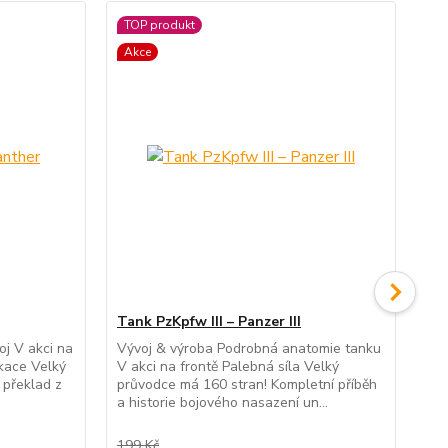
TOP produkt
TO
Akce
Ak
Tank PzKpfw III – Panzer III
Ta
oj V akci na
Vývoj & výroba Podrobná anatomie tanku
Výv
ikace Velký
V akci na frontě Palebná síla Velký
Nas
 překlad z
průvodce má 160 stran! Kompletní příběh
prů
a historie bojového nasazení un...
a p
199 Kč
249