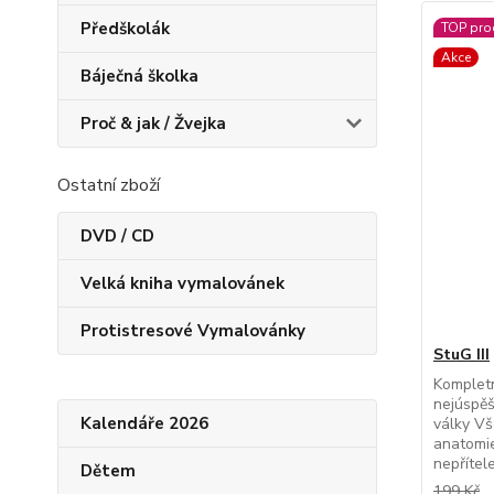
Předškolák
TOP pro
Akce
Báječná školka
Proč & jak / Žvejka
Ostatní zboží
DVD / CD
Velká kniha vymalovánek
Protistresové Vymalovánky
StuG III
Kompletn
nejúspěš
Kalendáře 2026
války Vš
anatomie
nepřítel
Dětem
199 Kč