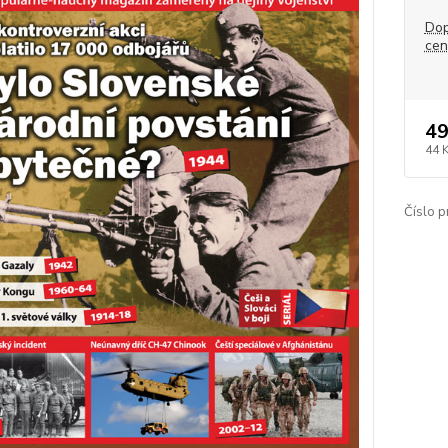
Dop
ce
49
44 
Číslo p