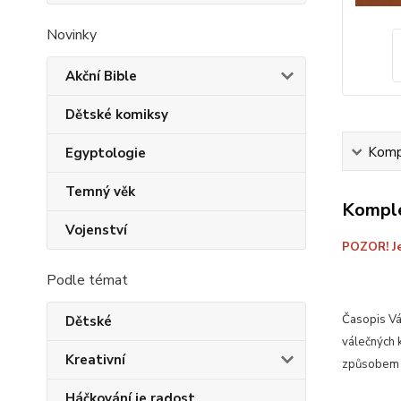
Novinky
Akční Bible
Dětské komiksy
Kompl
Egyptologie
Temný věk
Komple
Vojenství
POZOR! Je
Podle témat
Časopis Vá
Dětské
válečných k
Kreativní
způsobem ov
Háčkování je radost