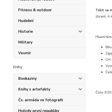
Fitness & outdoor
Těšit se 
zbraně. A 
Hudební
Historie
Hlavní tém
Military
Bitv
Vesmír
Zaja
CH-
Vyz
Knihy
Češi
Bookaziny
Knihy s artefakty
Číslo 3/20
Čs. armáda ve fotografii
Hvězdy první republiky