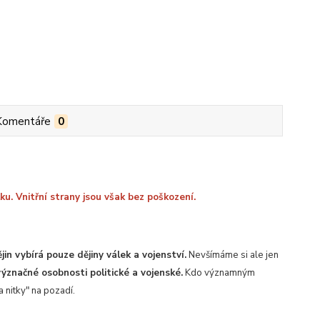
Komentáře
0
u. Vnitřní strany jsou však bez poškození.
in vybírá pouze dějiny válek a vojenství.
Nevšímáme si ale jen
značné osobnosti politické a vojenské.
Kdo významným
 nitky" na pozadí.