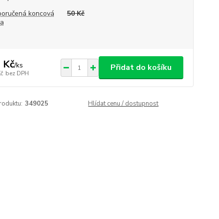
oručená koncová
50 Kč
na
 Kč
/
ks
Přidat do košíku
Kč
bez DPH
roduktu:
349025
Hlídat cenu / dostupnost