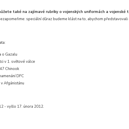
můžete také na zajímavé rubriky o vojenských uniformách a vojenské t
nezapomeňme: speciální důraz budeme klást na to, abychom představovali 
ata:
a o Gazalu
tci v 1. světové válce
47 Chinook
namenání DFC
 v Afgánistánu
12 - vyšlo 17. února 2012.