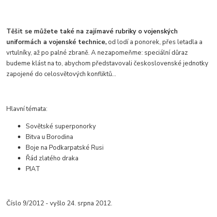
Těšit se můžete také na zajímavé rubriky o vojenských
uniformách a vojenské technice,
od lodí a ponorek, přes letadla a
vrtulníky, až po palné zbraně. A nezapomeňme: speciální důraz
budeme klást na to, abychom představovali československé jednotky
zapojené do celosvětových konfliktů...
Hlavní témata:
Sovětské superponorky
Bitva u Borodina
Boje na Podkarpatské Rusi
Řád zlatého draka
PIAT
Číslo 9/2012 - vyšlo 24. srpna 2012.