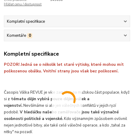
Hlídat cenu / dostupnost
Kompletní specifikace
Komentáře
0
Kompletní specifikace
POZOR! Jedná se o několik let staré výtisky, které mohou mít
poškozenou obálku. Vnitřní strany jsou však bez poškození.
Časopis Válka REVUE je více zaměřen na mužskou část populace, když
si
z tématu dějin vybírá pouze dějiny válek a
vojenství.
Nevšímáme si ale jen válečných konfliktů v jejich ryzí
podobě.
V hledáčku našeho zaměřovače jsou také význačné
osobnosti politické a vojenské.
Kdo významným způsobem ovlivnil
nejen jednotlivé bitvy, ale také celé válečné operace, a kdo „tahal za
nitky" na pozadí.