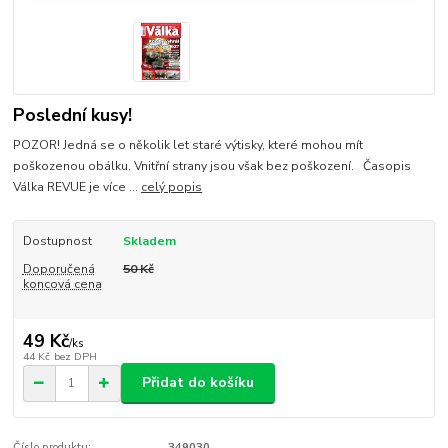
Poslední kusy!
POZOR! Jedná se o několik let staré výtisky, které mohou mít
poškozenou obálku. Vnitřní strany jsou však bez poškození. Časopis
Válka REVUE je více ...
celý popis
Dostupnost
Skladem
Doporučená
50 Kč
koncová cena
49 Kč
/
ks
44 Kč
bez DPH
Přidat do košíku
Číslo produktu:
349030