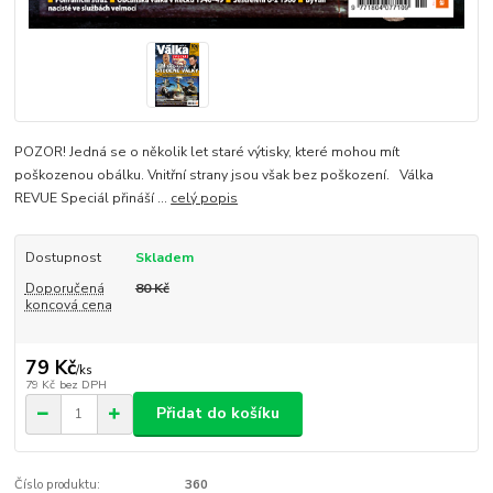
POZOR! Jedná se o několik let staré výtisky, které mohou mít
poškozenou obálku. Vnitřní strany jsou však bez poškození. Válka
REVUE Speciál přináší ...
celý popis
Dostupnost
Skladem
Doporučená
80 Kč
koncová cena
79 Kč
/
ks
79 Kč
bez DPH
Přidat do košíku
Číslo produktu:
360