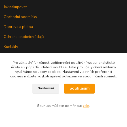
Jak nakupovat
Obchodní podmínky
Doprava a platba
Ochrana osobních údajů
Kontakty
Odstoupení od smlouvy
Pro základní funkčnost, zpříjemnění používání webu, analytické
účely a v případě udělení souhlasu také pro účely cílení reklamy
využíváme soubory cookies. Nastavení vlastních preferencí
cookies můžete kdykoli upravit odkazem ve spodní části stránek.
Souhlasím
Nastavení
Kontakt
Souhlas můžete odmítnout
zde
.
knihy@epublishing.cz predplatne@epublishing.cz