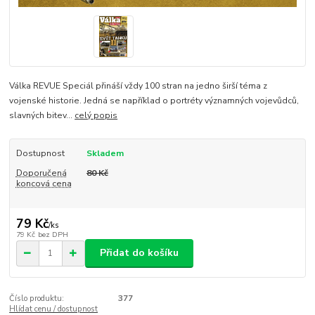
Válka REVUE Speciál přináší vždy 100 stran na jedno širší téma z
vojenské historie. Jedná se například o portréty významných vojevůdců,
slavných bitev...
celý popis
Dostupnost
Skladem
Doporučená
80 Kč
koncová cena
79 Kč
/
ks
79 Kč
bez DPH
Přidat do košíku
Číslo produktu:
377
Hlídat cenu / dostupnost