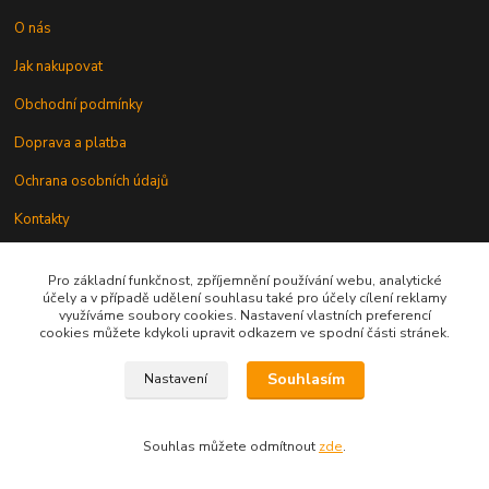
O nás
Jak nakupovat
Obchodní podmínky
Doprava a platba
Ochrana osobních údajů
Kontakty
Odstoupení od smlouvy
Pro základní funkčnost, zpříjemnění používání webu, analytické
účely a v případě udělení souhlasu také pro účely cílení reklamy
využíváme soubory cookies. Nastavení vlastních preferencí
cookies můžete kdykoli upravit odkazem ve spodní části stránek.
Souhlasím
Nastavení
Kontakt
Souhlas můžete odmítnout
zde
.
knihy@epublishing.cz predplatne@epublishing.cz