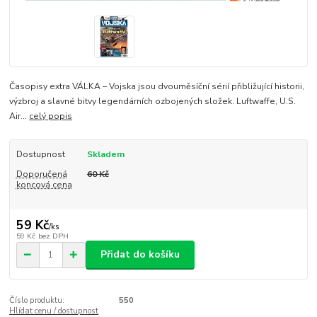
Časopisy extra VÁLKA – Vojska jsou dvouměsíční sérií přibližující historii,
výzbroj a slavné bitvy legendárních ozbojených složek. Luftwaffe, U.S.
Air...
celý popis
Dostupnost
Skladem
Doporučená
60 Kč
koncová cena
59 Kč
/
ks
59 Kč
bez DPH
Přidat do košíku
Číslo produktu:
550
Hlídat cenu / dostupnost