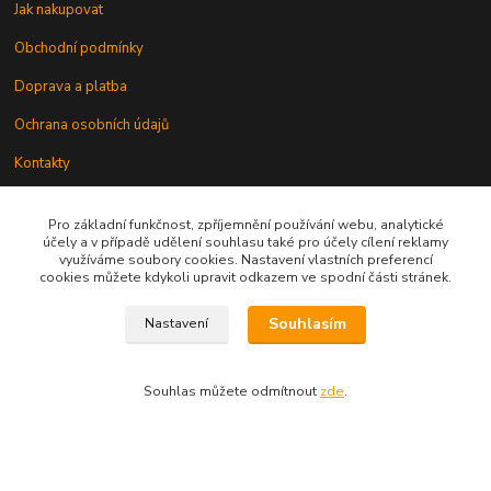
Jak nakupovat
Obchodní podmínky
Doprava a platba
Ochrana osobních údajů
Kontakty
Odstoupení od smlouvy
Pro základní funkčnost, zpříjemnění používání webu, analytické
účely a v případě udělení souhlasu také pro účely cílení reklamy
využíváme soubory cookies. Nastavení vlastních preferencí
cookies můžete kdykoli upravit odkazem ve spodní části stránek.
Souhlasím
Nastavení
Kontakt
Souhlas můžete odmítnout
zde
.
knihy@epublishing.cz predplatne@epublishing.cz