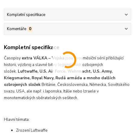
Kompletní specifikace
Komentáře
0
Kompletní specifikace
Časopisy
extra VÁLKA – Vojska
jsou dvouměsíční sérií přibližující
historii, výzbroj a slavné bitvy legendárních ozbojených
složek.
Luftwaffe, U.S. Air Force, Wehrmacht, U.S. Army,
Kriegsmarine, Royal Navy, Rudá armáda a mnoho dalších
ozbrojených složek
Británie, Československa, Německa, Sovětského
svazu, USA, ale např. i Japonska, Itálie nebo Izraele v
monotematických sběratelských sešitech.
Hlavní témata:
Zrození Luftwaffe