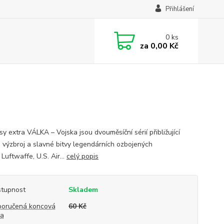
Přihlášení
0
ks
za
0,00 Kč
y extra VÁLKA – Vojska jsou dvouměsíční sérií přibližující
i, výzbroj a slavné bitvy legendárních ozbojených
 Luftwaffe, U.S. Air...
celý popis
tupnost
Skladem
oručená koncová
60 Kč
na