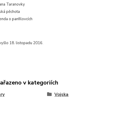
ana Taranovky
ská pěchota
enda o panﬁlovcích
vyšlo 18. listopadu 2016.
zařazeno v kategoriích
ary
Vojska