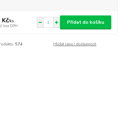
 Kč
/
ks
Přidat do košíku
Kč
bez DPH
roduktu:
574
Hlídat cenu / dostupnost