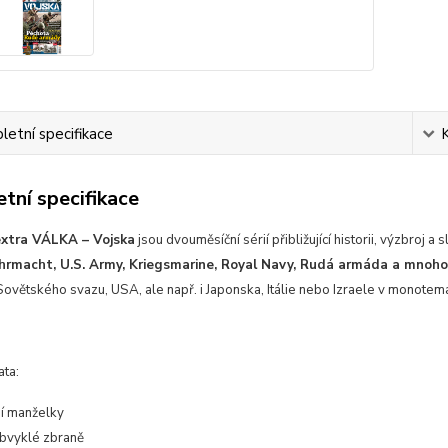
etní specifikace
tní specifikace
extra VÁLKA – Vojska
jsou dvouměsíční sérií přibližující historii, výzbroj 
hrmacht, U.S. Army, Kriegsmarine, Royal Navy, Rudá armáda a mnoho
ovětského svazu, USA, ale např. i Japonska, Itálie nebo Izraele v monotema
ata:
í manželky
bvyklé zbraně