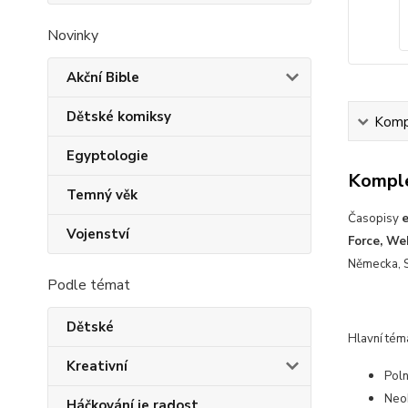
Novinky
Akční Bible
Dětské komiksy
Kompl
Egyptologie
Komple
Temný věk
Časopisy
Vojenství
Force, We
Německa, S
Podle témat
Dětské
Hlavní tém
Kreativní
Poln
Neo
Háčkování je radost