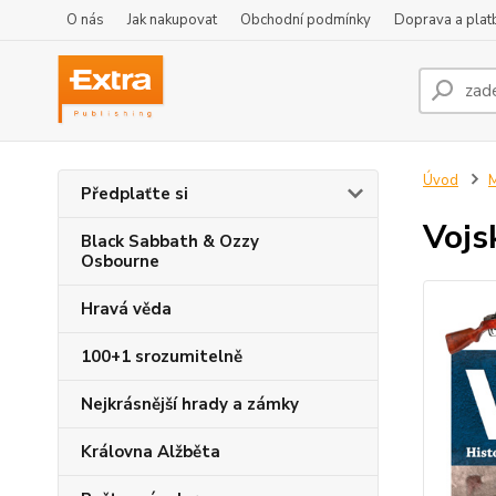
O nás
Jak nakupovat
Obchodní podmínky
Doprava a plat
Úvod
M
Předplaťte si
Vojs
Black Sabbath & Ozzy
Osbourne
Hravá věda
100+1 srozumitelně
Nejkrásnější hrady a zámky
Královna Alžběta