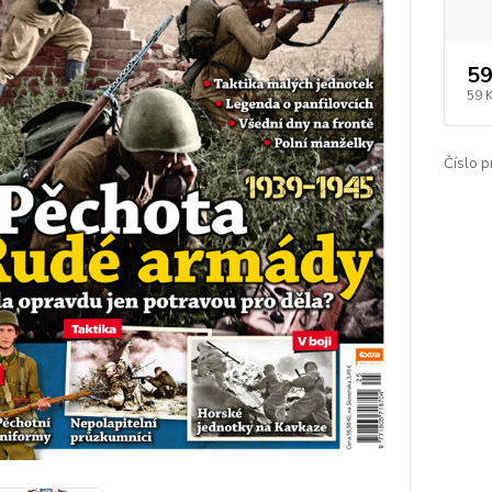
59
59 
Číslo p