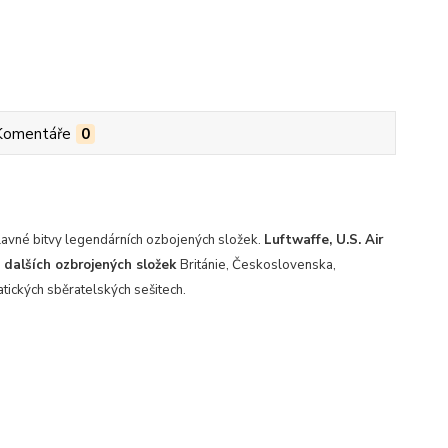
Komentáře
0
a slavné bitvy legendárních ozbojených složek.
Luftwaffe, U.S. Air
 dalších ozbrojených složek
Británie, Československa,
tických sběratelských sešitech.