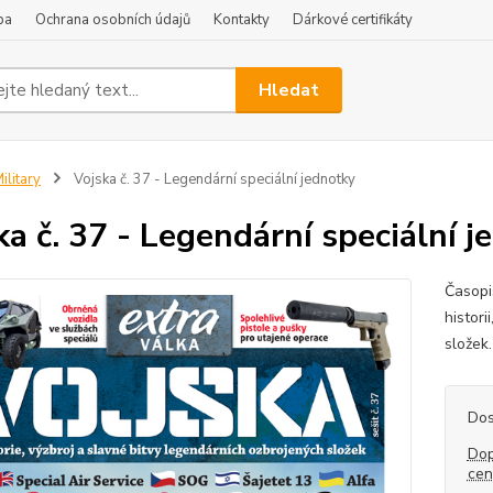
ba
Ochrana osobních údajů
Kontakty
Dárkové certifikáty
Hledat
ilitary
Vojska č. 37 - Legendární speciální jednotky
ka č. 37 - Legendární speciální j
Časopis
histori
složek.
Dos
Dop
ce