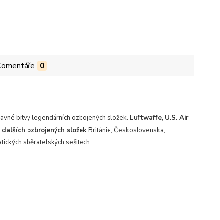
Komentáře
0
a slavné bitvy legendárních ozbojených složek.
Luftwaffe, U.S. Air
 dalších ozbrojených složek
Británie, Československa,
tických sběratelských sešitech.