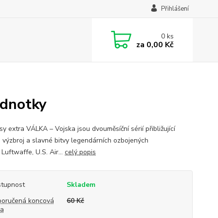
Přihlášení
0
ks
za
0,00 Kč
ednotky
y extra VÁLKA – Vojska jsou dvouměsíční sérií přibližující
i, výzbroj a slavné bitvy legendárních ozbojených
 Luftwaffe, U.S. Air...
celý popis
tupnost
Skladem
oručená koncová
60 Kč
na