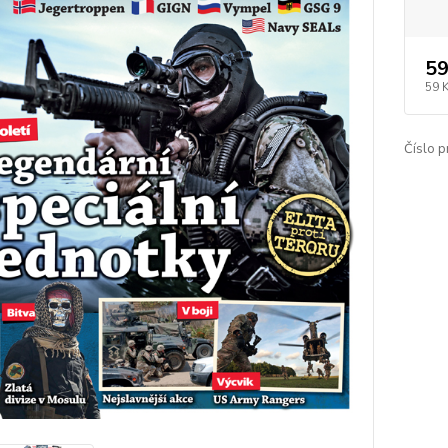
59
59 
Číslo p