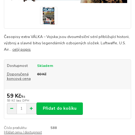
Časopisy extra VÁLKA – Vojska jsou dvouměsíční sérií přibližující historii,
výzbroj a slavné bitvy legendárních ozbojených složek. Luftwaffe, U.S.
Air...
celý popis
Dostupnost
Skladem
Doporučená
60 Kč
koncová cena
59 Kč
/
ks
59 Kč
bez DPH
Přidat do košíku
Číslo produktu:
588
Hlídat cenu / dostupnost