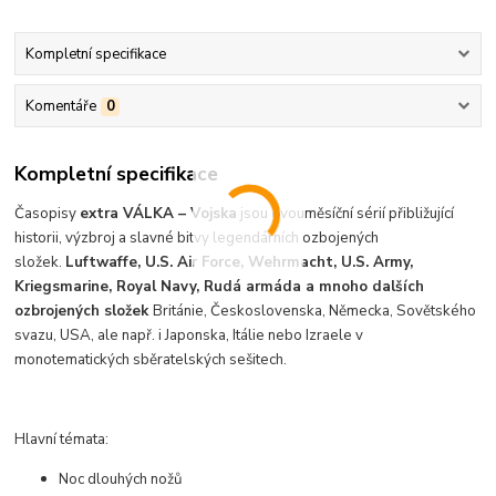
Kompletní specifikace
Komentáře
0
Kompletní specifikace
Časopisy
extra VÁLKA – Vojska
jsou dvouměsíční sérií přibližující
historii, výzbroj a slavné bitvy legendárních ozbojených
složek.
Luftwaffe, U.S. Air Force, Wehrmacht, U.S. Army,
Kriegsmarine, Royal Navy, Rudá armáda a mnoho dalších
ozbrojených složek
Británie, Československa, Německa, Sovětského
svazu, USA, ale např. i Japonska, Itálie nebo Izraele v
monotematických sběratelských sešitech.
Hlavní témata:
Noc dlouhých nožů