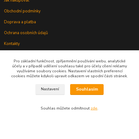
Jak nakupovat
Obchodní podmínky
Doprava a platba
Ochrana osobních údajů
Kontakty
Odstoupení od smlouvy
Pro základní funkčnost, zpříjemnění používání webu, analytické
účely a v případě udělení souhlasu také pro účely cílení reklamy
využíváme soubory cookies. Nastavení vlastních preferencí
cookies můžete kdykoli upravit odkazem ve spodní části stránek.
Souhlasím
Nastavení
Kontakt
Souhlas můžete odmítnout
zde
.
knihy@epublishing.cz predplatne@epublishing.cz