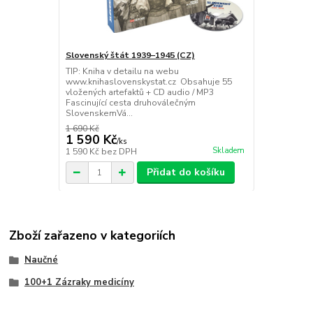
Slovenský štát 1939–1945 (CZ)
TIP: Kniha v detailu na webu
www.knihaslovenskystat.cz Obsahuje 55
vložených artefaktů + CD audio / MP3
Fascinující cesta druhoválečným
SlovenskemVá...
1 690 Kč
1 590 Kč
/
ks
Skladem
1 590 Kč
bez DPH
Přidat do košíku
Zboží zařazeno v kategoriích
Naučné
100+1 Zázraky medicíny