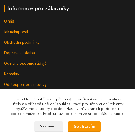
Informace pro zákazníky
O nás
Jak nakupovat
Obchodní podmínky
Doprava a platba
Ochrana osobních údajů
Kontakty
Odstoupení od smlouvy
Pro základní funkčnost, zpříjemnění používání webu, analytické
účely a v případě udělení souhlasu také pro účely cílení reklamy
využíváme soubory cookies. Nastavení vlastních preferencí
cookies můžete kdykoli upravit odkazem ve spodní části stránek.
Kontakt
Souhlasím
Nastavení