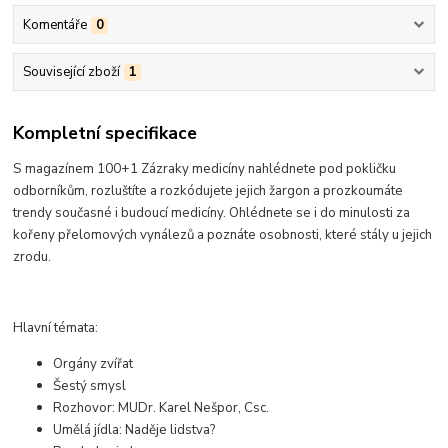
Komentáře
0
Související zboží
1
Kompletní specifikace
S magazínem 100+1 Zázraky medicíny nahlédnete pod pokličku
odborníkům, rozluštíte a rozkódujete jejich žargon a prozkoumáte
trendy současné i budoucí medicíny. Ohlédnete se i do minulosti za
kořeny přelomových vynálezů a poznáte osobnosti, které stály u jejich
zrodu.
Hlavní témata:
Orgány zvířat
Šestý smysl
Rozhovor: MUDr. Karel Nešpor, Csc.
Umělá jídla: Naděje lidstva?