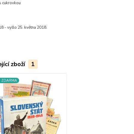
s cukrovkou
18 - vyšlo 25. května 2018.
jící zboží
1
a ZDARMA