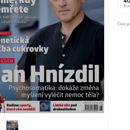
40
36 
Číslo p