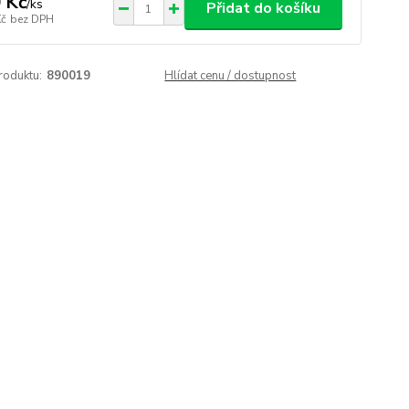
 Kč
/
ks
Přidat do košíku
Kč
bez DPH
roduktu:
890019
Hlídat cenu / dostupnost