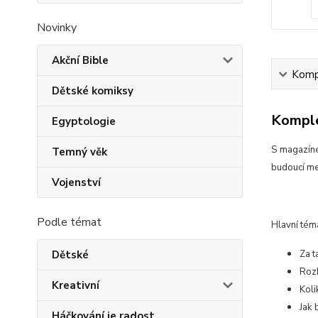
Novinky
Akční Bible
Kompl
Dětské komiksy
Komple
Egyptologie
S magazíne
Temný věk
budoucí me
Vojenství
Podle témat
Hlavní tém
Dětské
Za 
Rozh
Kreativní
Koli
Jak 
Háčkování je radost