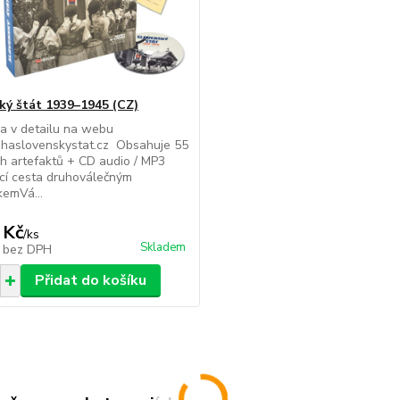
ký štát 1939–1945 (CZ)
ha v detailu na webu
haslovenskystat.cz Obsahuje 55
h artefaktů + CD audio / MP3
ící cesta druhoválečným
emVá...
 Kč
/
ks
Skladem
č
bez DPH
Přidat do košíku