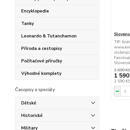
Encyklopedie
Tanky
Slovens
Leonardo & Tutanchamon
TIP: Kni
www.kni
Příroda a cestopisy
vloženýc
Fascinuj
Počítačové příručky
Slovensk
1 690 Kč
Výhodné komplety
1 590
1 590 K
Časopisy a speciály
Dětské
Historické
Military