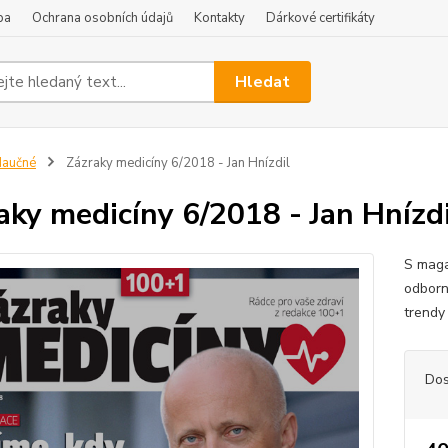
ba
Ochrana osobních údajů
Kontakty
Dárkové certifikáty
Hledat
Naučné
Zázraky medicíny 6/2018 - Jan Hnízdil
aky medicíny 6/2018 - Jan Hnízdi
S maga
odborn
trendy
Dos