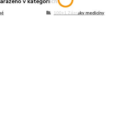
zařazeno v kategoriích
né
100+1 Zázraky medicíny