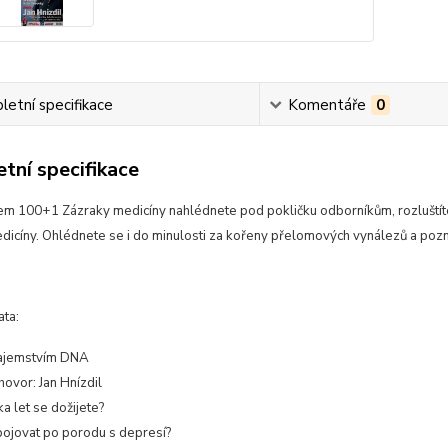
etní specifikace
Komentáře
0
tní specifikace
m 100+1 Zázraky medicíny nahlédnete pod pokličku odborníkům, rozluštíte
dicíny. Ohlédnete se i do minulosti za kořeny přelomových vynálezů a poznát
ata:
tajemstvím DNA
ovor: Jan Hnízdil
ka let se dožijete?
bojovat po porodu s depresí?