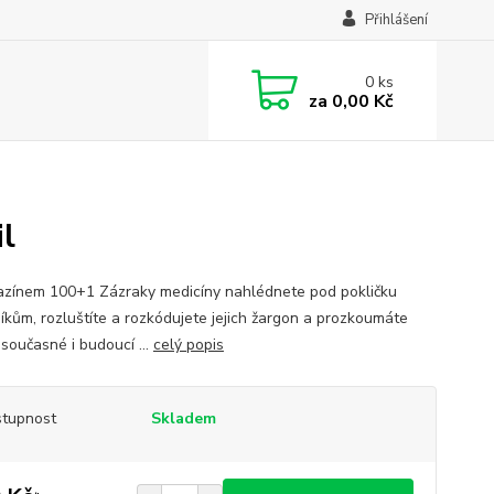
Přihlášení
0
ks
za
0,00 Kč
l
zínem 100+1 Zázraky medicíny nahlédnete pod pokličku
íkům, rozluštíte a rozkódujete jejich žargon a prozkoumáte
 současné i budoucí ...
celý popis
tupnost
Skladem