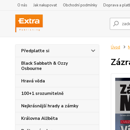
O nás
Jak nakupovat
Obchodní podmínky
Doprava a plat
Úvod
Předplaťte si
Zázr
Black Sabbath & Ozzy
Osbourne
Hravá věda
100+1 srozumitelně
Nejkrásnější hrady a zámky
Královna Alžběta